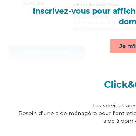
JOYEUSE
à 5km de chez Vous
Inscrivez-vous pour affiche
Altruiste
, dévouée et efficace
domi
d'aide-soignant (AS). Maitrisan
sang, Sylvie apporte ses servi
Je m'i
Afficher le profil
Click&
Les services aux
Besoin d'une aide ménagère pour l'entretien
aide à domi