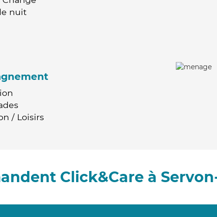
e nuit
agnement
ion
ades
n / Loisirs
andent Click&Care à Servon