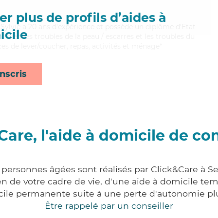
r plus de profils d’aides à
, Sylvie a 20 ans d'expérience et possède un diplôme d'Etat
cile
t bien les troubles de la peau / escarres et les troubles du
ces de lever/coucher, repas, activités et ménage*
nscris
Care, l'aide à domicile de co
 personnes âgées sont réalisés par Click&Care à S
 de votre cadre de vie, d'une aide à domicile tem
cile permanente suite à une perte d'autonomie pl
Être rappelé par un conseiller