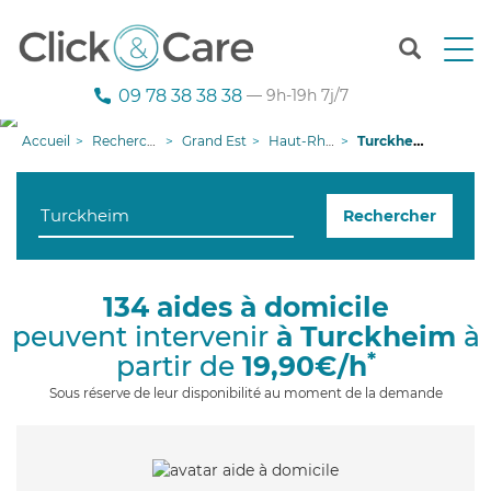
T
o
g
09 78 38 38 38
— 9h-19h 7j/7
g
l
Accueil
Recherche aide à domicile
Grand Est
Haut-Rhin
Turckheim
e
n
a
Rechercher
v
i
g
a
134 aides à domicile
t
peuvent intervenir
à Turckheim
à
i
o
*
partir de
19,90€/h
n
Sous réserve de leur disponibilité au moment de la demande