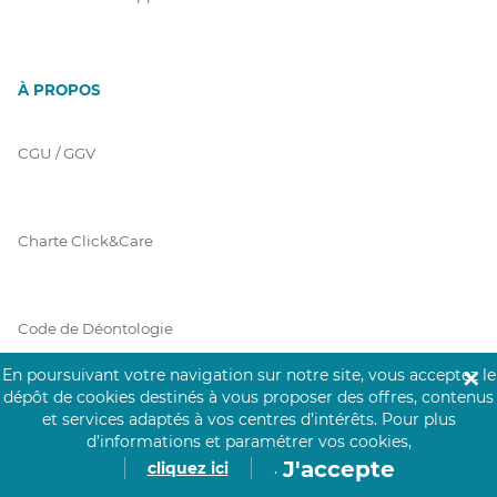
À PROPOS
CGU / GGV
Charte Click&Care
Code de Déontologie
En poursuivant votre navigation sur notre site, vous acceptez le
✕
dépôt de cookies destinés à vous proposer des offres, contenus
Mentions Légales
et services adaptés à vos centres d’intérêts.
Pour plus
d’informations et paramétrer vos cookies,
J'accepte
cliquez ici
.