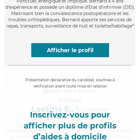
Ponctuel
, énergique et impliqué, Bernard a 4 ans
d'expérience et possède un diplôme d'Etat d'infirmier (DEI).
Maitrisant bien la convalescence postopératoire et les
troubles orthopédiques, Bernard apporte ses services de
repas, transports, surveillance de nuit et toilette/habillage*
Afficher le profil
Présentation déclarative du candidat, soumise à
vérification avant toute mise en relation
SÉRIEUSE
Laetitia E.,
Turckheim
Inscrivez-vous pour
à 5km de chez Vous
afficher plus de profils
Gaie
, enthousiaste et flexible, Laetitia a 4 ans d'expérience
d’aides à domicile
et possède un diplôme d'État d'Auxiliaire de Vie Sociale