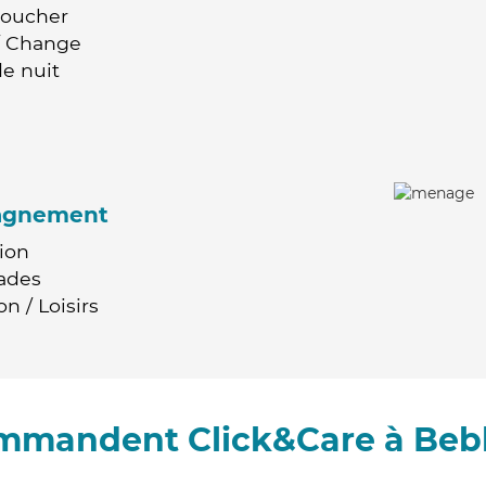
Coucher
 / Change
e nuit
agnement
ion
ades
n / Loisirs
ommandent Click&Care à Be