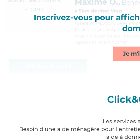
Maxime O.,
Benn
SPORTIF
à 5km de chez Vous
Inscrivez-vous pour affiche
Attentionné
, appliqué et eff
domi
Médico-Psychologique (AMP). M
maladie de parkinson, Maxime a
rappels et lever/coucher*
Je m'i
Afficher le profil
Click&
Les services 
Besoin d'une aide ménagère pour l'entretien
aide à domi