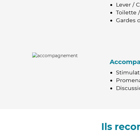
Lever / 
Toilette
Gardes d
Accomp
Stimulat
Promen
Discussio
Ils rec