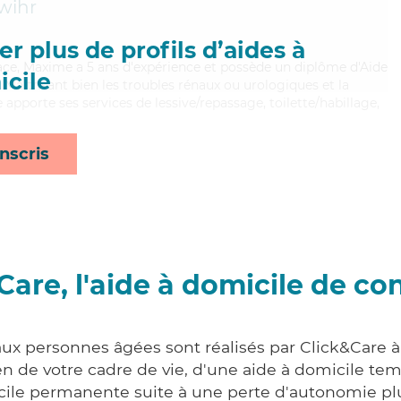
wihr
r plus de profils d’aides à
icace, Maxime a 5 ans d'expérience et possède un diplôme d'Aide
cile
aitrisant bien les troubles rénaux ou urologiques et la
pporte ses services de lessive/repassage, toilette/habillage,
nscris
Care, l'aide à domicile de co
aux personnes âgées sont réalisés par Click&Care
 de votre cadre de vie, d'une aide à domicile tem
cile permanente suite à une perte d'autonomie pl