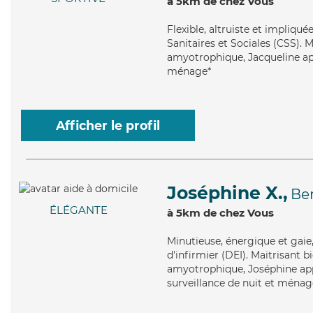
à 5km de chez Vous
Flexible
, altruiste et impliqu
Sanitaires et Sociales (CSS). M
amyotrophique, Jacqueline app
ménage*
Afficher le profil
Joséphine X.,
Be
ÉLÉGANTE
à 5km de chez Vous
Minutieuse
, énergique et gai
d'infirmier (DEI). Maitrisant b
amyotrophique, Joséphine appo
surveillance de nuit et ménag