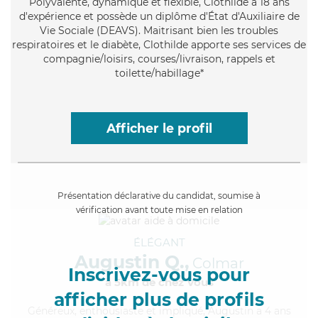
Polyvalente
, dynamique et flexible, Clothilde a 18 ans
d'expérience et possède un diplôme d'État d'Auxiliaire de
Vie Sociale (DEAVS). Maitrisant bien les troubles
respiratoires et le diabète, Clothilde apporte ses services de
compagnie/loisirs, courses/livraison, rappels et
toilette/habillage*
Afficher le profil
Présentation déclarative du candidat, soumise à
vérification avant toute mise en relation
ÉLÉGANT
Augustin Q.,
Colmar
Inscrivez-vous pour
à 5km de chez Vous
afficher plus de profils
Généreux
, enthousiaste et impliqué, Augustin a 4 ans