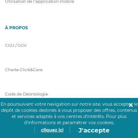
Utilisation de l'application mobile
À PROPOS
CGU / GGV
Charte Click&Care
Code de Déontologie
En poursuivant votre navigation sur notre site, vous acceptez le
✕
dépôt de cookies destinés à vous proposer des offres, contenus
et services adaptés à vos centres d’intérêts.
Pour plus
Mentions Légales
d’informations et paramétrer vos cookies,
J'accepte
cliquez ici
.