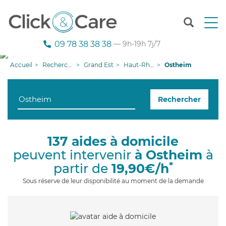
T
o
g
09 78 38 38 38
— 9h-19h 7j/7
g
l
Accueil
Recherche aide à domicile
Grand Est
Haut-Rhin
Ostheim
e
n
a
Rechercher
v
i
g
a
137 aides à domicile
t
peuvent intervenir
à Ostheim
à
i
o
*
partir de
19,90€/h
n
Sous réserve de leur disponibilité au moment de la demande