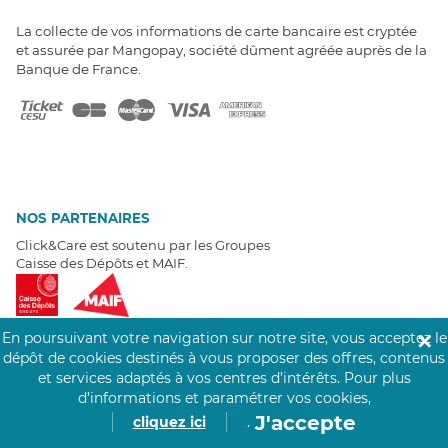
La collecte de vos informations de carte bancaire est cryptée
et assurée par Mangopay, société dûment agréée auprès de la
Banque de France.
NOS PARTENAIRES
Click&Care est soutenu par les Groupes
Caisse des Dépôts et MAIF.
En poursuivant votre navigation sur notre site, vous acceptez le
✕
dépôt de cookies destinés à vous proposer des offres, contenus
et services adaptés à vos centres d’intérêts.
Pour plus
EXPERTS À VOTRE ÉCOUTE
d’informations et paramétrer vos cookies,
Un besoin de recrutement ? Click&Care vous accompagne par
J'accepte
cliquez ici
.
téléphone 7/7
.
Être rappelé aujourd'hui