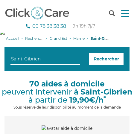
T
o
g
09 78 38 38 38
— 9h-19h 7j/7
g
l
Accueil
Recherche aide à domicile
Grand Est
Marne
Saint-Gibrien
e
n
a
Rechercher
v
i
g
a
70 aides à domicile
t
peuvent intervenir
à Saint-Gibrien
i
o
*
à partir de
19,90€/h
n
Sous réserve de leur disponibilité au moment de la demande