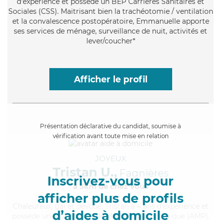
d'expérience et possède un BEP Carrières Sanitaires et
Sociales (CSS). Maitrisant bien la trachéotomie / ventilation
et la convalescence postopératoire, Emmanuelle apporte
ses services de ménage, surveillance de nuit, activités et
lever/coucher*
Afficher le profil
Présentation déclarative du candidat, soumise à
vérification avant toute mise en relation
JOYEUX
Tristan U.,
Fagnières
Inscrivez-vous pour
à 5km de chez Vous
afficher plus de profils
Chaleureux
, gai et dévoué, Tristan a 4 ans d'expérience et
d’aides à domicile
possède un diplôme d'Aide Médico-Psychologique (AMP).