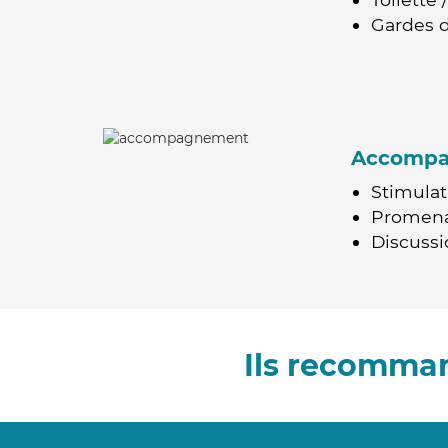
Gardes d
Accomp
Stimulat
Promen
Discussio
Ils recomman