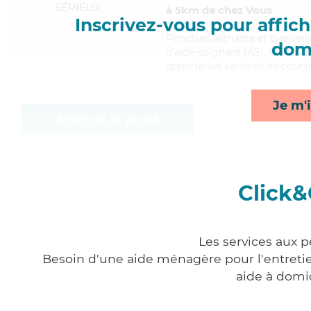
SÉRIEUX
à 5km de chez Vous
Inscrivez-vous pour affiche
Ponctuel
, altruiste et bienve
domi
d'aide-soignant (AS). Maitrisan
apporte ses services de course
Je m'i
Afficher le profil
Click&
Les services aux p
Besoin d'une aide ménagère pour l'entretien
aide à domi