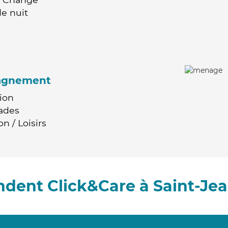
e nuit
agnement
ion
ades
n / Loisirs
dent Click&Care à Saint-Je