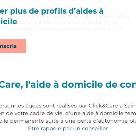
r plus de profils d’aides à
illant, Michel a 6 ans d'expérience et possède un diplôme d'Etat
cile
t bien les soins palliatifs et la sclérose en plaque, Michel
s/livraison, lever/coucher, ménage et surveillance de nuit*
nscris
Care, l'aide à domicile de co
ersonnes âgées sont réalisés par Click&Care à Sai
 de votre cadre de vie, d'une aide à domicile tem
cile permanente suite à une perte d'autonomie pl
Être rappelé par un conseiller