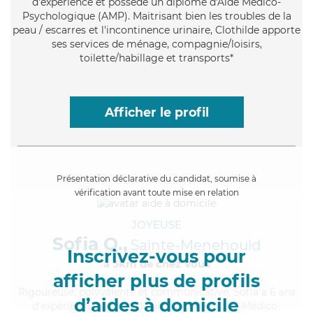
d'expérience et possède un diplôme d'Aide Médico-
Psychologique (AMP). Maitrisant bien les troubles de la
peau / escarres et l'incontinence urinaire, Clothilde apporte
ses services de ménage, compagnie/loisirs,
toilette/habillage et transports*
Afficher le profil
Présentation déclarative du candidat, soumise à
vérification avant toute mise en relation
JOYEUSE
Sofia Q.,
Sainte-Menehould
Inscrivez-vous pour
à 5km de chez Vous
afficher plus de profils
Rigoureuse
, polyvalente et communicative, Sofia a 6 ans
d’aides à domicile
d'expérience et possède un diplôme d'Aide Médico-