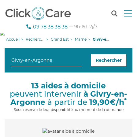
T
o
g
09 78 38 38 38
— 9h-19h 7j/7
g
l
Accueil
Recherche aide à domicile
Grand Est
Marne
Givry-en-Argonne
e
n
a
Rechercher
v
i
g
a
13 aides à domicile
t
peuvent intervenir
à Givry-en-
i
o
*
Argonne
à partir de
19,90€/h
n
Sous réserve de leur disponibilité au moment de la demande