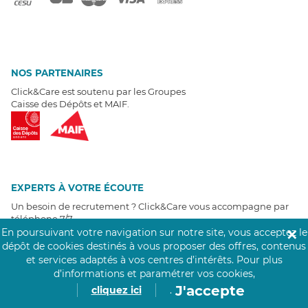
NOS PARTENAIRES
Click&Care est soutenu par les Groupes
Caisse des Dépôts et MAIF.
EXPERTS À VOTRE ÉCOUTE
Un besoin de recrutement ? Click&Care vous accompagne par
téléphone 7/7
.
Être rappelé aujourd'hui
En poursuivant votre navigation sur notre site, vous acceptez le
✕
dépôt de cookies destinés à vous proposer des offres, contenus
et services adaptés à vos centres d’intérêts.
Pour plus
T
É
MOIGNAGES CLIENTS
d’informations et paramétrer vos cookies,
J'accepte
cliquez ici
.
4,6
/5