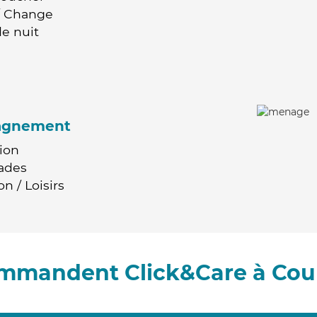
 / Change
e nuit
agnement
ion
ades
n / Loisirs
ommandent Click&Care à Co