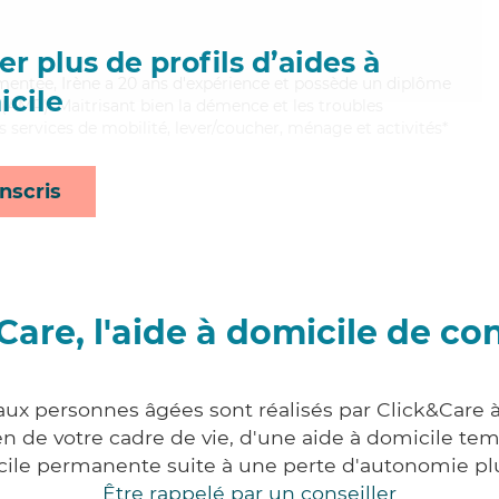
r plus de profils d’aides à
mentée, Irène a 20 ans d'expérience et possède un diplôme
cile
AMP). Maitrisant bien la démence et les troubles
es services de mobilité, lever/coucher, ménage et activités*
nscris
Care, l'aide à domicile de co
 aux personnes âgées sont réalisés par Click&Care 
 de votre cadre de vie, d'une aide à domicile tem
cile permanente suite à une perte d'autonomie pl
Être rappelé par un conseiller