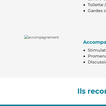
Toilette
Gardes d
Accomp
Stimulat
Promen
Discussio
Ils rec