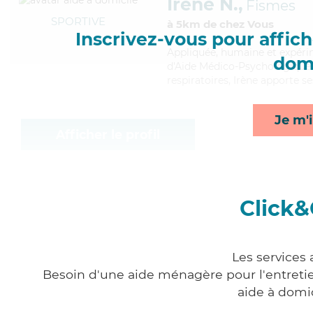
Irène N.,
Fismes
SPORTIVE
à 5km de chez Vous
Inscrivez-vous pour affiche
Appliquée
, humaine et expéri
domi
d'Aide Médico-Psychologique (
respiratoires, Irène apporte s
Je m'i
Afficher le profil
Click&
Les services
Besoin d'une aide ménagère pour l'entretien
aide à domi