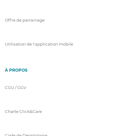
Offre de parrainage
Utilisation de l'application mobile
À PROPOS
CGU / GGV
Charte Click&Care
Code de Déontologie