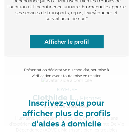
Dépendance (ADVD). Maitrisant bien les troubles de
l'audition et l'incontinence urinaire, Emmanuelle apporte
ses services de transports, repas, lever/coucher et
surveillance de nuit*
Afficher le profil
Présentation déclarative du candidat, soumise à
vérification avant toute mise en relation
JOYEUSE
Clothilde L.,
Fismes
Inscrivez-vous pour
à 5km de chez Vous
afficher plus de profils
Humaine
, volontaire et altruiste, Clothilde a 11 ans
d’aides à domicile
d'expérience et possède un diplôme d'Assistante De Vie
Dépendance (ADVD). Maitrisant bien les troubles