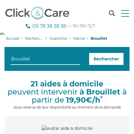
T
o
g
09 78 38 38 38
— 9h-19h 7j/7
g
l
Accueil
Recherche aide à domicile
Grand Est
Marne
Brouillet
e
n
a
Rechercher
v
i
g
a
21 aides à domicile
t
peuvent intervenir
à Brouillet
à
i
o
*
partir de
19,90€/h
n
Sous réserve de leur disponibilité au moment de la demande