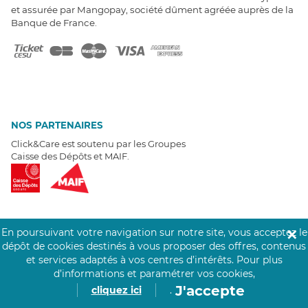
et assurée par Mangopay, société dûment agréée auprès de la
Banque de France.
NOS PARTENAIRES
Click&Care est soutenu par les Groupes
Caisse des Dépôts et MAIF.
En poursuivant votre navigation sur notre site, vous acceptez le
✕
EXPERTS À VOTRE ÉCOUTE
dépôt de cookies destinés à vous proposer des offres, contenus
Un besoin de recrutement ? Click&Care vous accompagne par
et services adaptés à vos centres d’intérêts.
Pour plus
téléphone 7/7
.
d’informations et paramétrer vos cookies,
Être rappelé aujourd'hui
J'accepte
cliquez ici
.