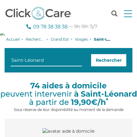
T
o
g
09 78 38 38 38
— 9h-19h 7j/7
g
l
Accueil
Recherche aide à domicile
Grand Est
Vosges
Saint-Léonard
e
n
a
Rechercher
v
i
g
a
74 aides à domicile
t
peuvent intervenir
à Saint-Léonard
i
o
*
à partir de
19,90€/h
n
Sous réserve de leur disponibilité au moment de la demande