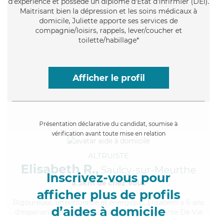
d'expérience et possède un diplôme d'Etat d'infirmier (DEI).
Maitrisant bien la dépression et les soins médicaux à
domicile, Juliette apporte ses services de
compagnie/loisirs, rappels, lever/coucher et
toilette/habillage*
Afficher le profil
Présentation déclarative du candidat, soumise à
vérification avant toute mise en relation
ALTRUISTE
Elisabeth R.,
Saulcy-sur-Meurthe
Inscrivez-vous pour
à 5km de chez Vous
afficher plus de profils
Rigoureuse
, attentionnée et énergique, Elisabeth a 6 ans
d’aides à domicile
d'expérience et possède un diplôme d'Assistante De Vie