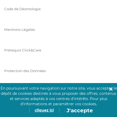
Code de Déontologie
Mentions Légales
Prérequis Click&Care
Protection des Données
En poursuivant votre navigation sur notre site, vous acceptez le
✕
Vie Privée
dépôt de cookies destinés à vous proposer des offres, contenus
et services adaptés à vos centres d’intérêts.
Pour plus
d’informations et paramétrer vos cookies,
J'accepte
cliquez ici
.
PAIEMENT SÉCURISÉ