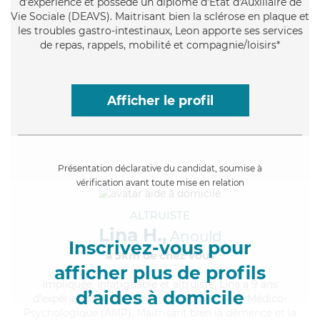
d'expérience et possède un diplôme d'État d'Auxiliaire de
Vie Sociale (DEAVS). Maitrisant bien la sclérose en plaque et
les troubles gastro-intestinaux, Leon apporte ses services
de repas, rappels, mobilité et compagnie/loisirs*
Afficher le profil
Présentation déclarative du candidat, soumise à
vérification avant toute mise en relation
ALTRUISTE
Lina H.,
Anould
Inscrivez-vous pour
à 5km de chez Vous
afficher plus de profils
Impliquée
, infatiguable et altruiste, Lina a 9 ans
d’aides à domicile
d'expérience et possède un diplôme d'Aide Médico-
Psychologique (AMP). Maitrisant bien la démence et la