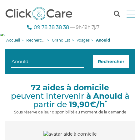
T
o
g
09 78 38 38 38
— 9h-19h 7j/7
g
l
Accueil
Recherche aide à domicile
Grand Est
Vosges
Anould
e
n
a
Rechercher
v
i
g
a
72 aides à domicile
t
peuvent intervenir
à Anould
à
i
o
*
partir de
19,90€/h
n
Sous réserve de leur disponibilité au moment de la demande