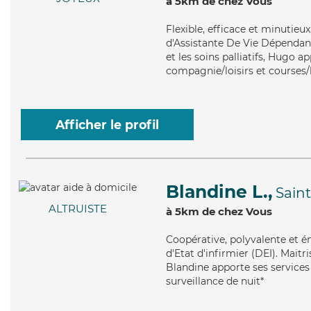
à 5km de chez Vous
Flexible
, efficace et minutieu
d'Assistante De Vie Dépendanc
et les soins palliatifs, Hugo a
compagnie/loisirs et courses/l
Afficher le profil
Blandine L.,
Sain
ALTRUISTE
à 5km de chez Vous
Coopérative
, polyvalente et 
d'Etat d'infirmier (DEI). Maitr
Blandine apporte ses services 
surveillance de nuit*