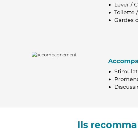
Lever / 
Toilette
Gardes d
Accomp
Stimulat
Promen
Discussio
Ils recomma