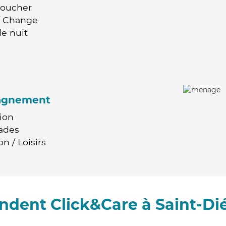
Coucher
 / Change
e nuit
agnement
ion
ades
n / Loisirs
ndent Click&Care à Saint-Di