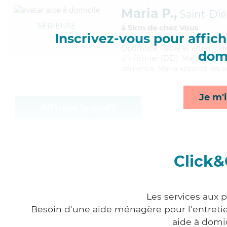
Maria P.,
Saint-Di
SÉRIEUSE
à 5km de chez Vous
Inscrivez-vous pour affiche
Optimiste
, fiable et attentio
domi
d'infirmier (DEI). Maitrisant
démence, Maria apporte ses se
Je m'i
Afficher le profil
Click&
Les services aux 
Besoin d'une aide ménagère pour l'entretien
aide à domi