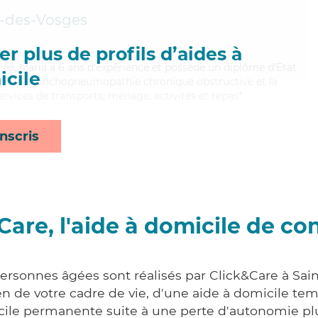
é-des-Vosges
r plus de profils d’aides à
nnée, Maria a 6 ans d'expérience et possède un diplôme d'Etat
cile
 bien la bronchopneumopathie chronique obstructive et la
rvices de transports, ménage, activités et repas*
nscris
Care, l'aide à domicile de co
personnes âgées sont réalisés par Click&Care à Sai
 de votre cadre de vie, d'une aide à domicile tem
cile permanente suite à une perte d'autonomie pl