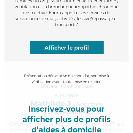
Familles (ADVF). Maitrisant bien la trachéotomie /
ventilation et la bronchopneumopathie chronique
obstructive, Enora apporte ses services de
surveillance de nuit, activités, lessive/repassage et
transports*
Afficher le profil
Présentation déclarative du candidat, soumise à
vérification avant toute mise en relation
ÉLÉGANTE
Mathilde J.,
Senones
Inscrivez-vous pour
à 5km de chez Vous
afficher plus de profils
Généreuse
, enthousiaste et énergique, Mathilde a 11 ans
d’aides à domicile
d'expérience et possède un BEP Carrières Sanitaires et