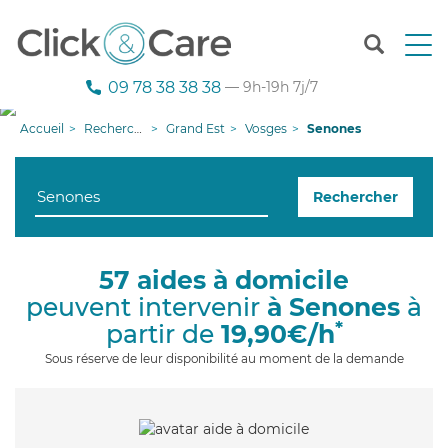
T
o
g
09 78 38 38 38
— 9h-19h 7j/7
g
l
Accueil
Recherche aide à domicile
Grand Est
Vosges
Senones
e
n
a
Rechercher
v
i
g
a
57 aides à domicile
t
peuvent intervenir
à Senones
à
i
o
*
partir de
19,90€/h
n
Sous réserve de leur disponibilité au moment de la demande