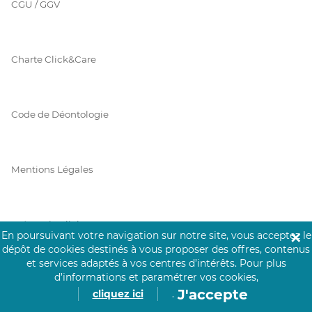
CGU / GGV
Charte Click&Care
Code de Déontologie
Mentions Légales
Prérequis Click&Care
En poursuivant votre navigation sur notre site, vous acceptez le
✕
dépôt de cookies destinés à vous proposer des offres, contenus
et services adaptés à vos centres d’intérêts.
Pour plus
d’informations et paramétrer vos cookies,
Protection des Données
J'accepte
cliquez ici
.