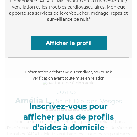
Dépendance (ADVD). Maitrisant bien la trachéotomie /
ventilation et les troubles cardiovasculaires, Monique
apporte ses services de lever/coucher, ménage, repas et
surveillance de nuit*
Afficher le profil
Présentation déclarative du candidat, soumise à
vérification avant toute mise en relation
JOYEUSE
Amélia L.,
Saint-Dié-des-Vosges
Inscrivez-vous pour
à 5km de chez Vous
afficher plus de profils
Ponctuelle
, coopérative et énergique, Amélia a 9 ans
d’aides à domicile
d'expérience et possède un diplôme d'Assistante De Vie aux
Familles (ADVF). Maitrisant bien les troubles respiratoires