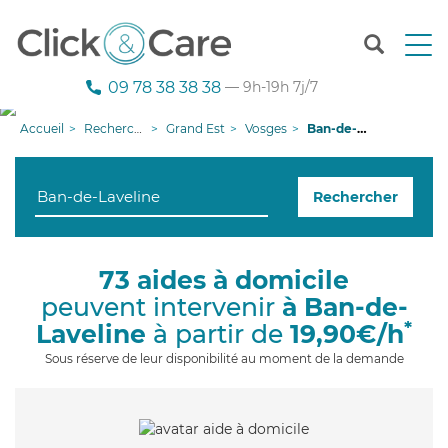
T
o
g
09 78 38 38 38
— 9h-19h 7j/7
g
l
Accueil
Recherche aide à domicile
Grand Est
Vosges
Ban-de-Laveline
e
n
a
Rechercher
v
i
g
a
73 aides à domicile
t
peuvent intervenir
à Ban-de-
i
o
*
Laveline
à partir de
19,90€/h
n
Sous réserve de leur disponibilité au moment de la demande