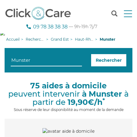
T
o
g
09 78 38 38 38
— 9h-19h 7j/7
g
l
Accueil
Recherche aide à domicile
Grand Est
Haut-Rhin
Munster
e
n
a
Rechercher
v
i
g
a
75 aides à domicile
t
peuvent intervenir
à Munster
à
i
o
*
partir de
19,90€/h
n
Sous réserve de leur disponibilité au moment de la demande