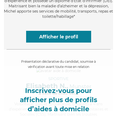
d'expérience et possède un diplôme d'Etat d'infirmier (DEI).
Maitrisant bien la maladie d'alzheimer et la dépression,
Michel apporte ses services de mobilité, transports, repas et
toilette/habillage*
Afficher le profil
Présentation déclarative du candidat, soumise à
vérification avant toute mise en relation
SPORTIVE
Elisabeth N.,
Munster
Inscrivez-vous pour
à 5km de chez Vous
afficher plus de profils
Volontaire
, gaie et coopérative, Elisabeth a 4 ans
d’aides à domicile
d'expérience et possède un BEP Carrières Sanitaires et
Sociales (CSS). Maitrisant bien les troubles