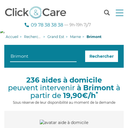
T
o
g
09 78 38 38 38
— 9h-19h 7j/7
g
l
Accueil
Recherche aide à domicile
Grand Est
Marne
Brimont
e
n
a
Rechercher
v
i
g
a
236 aides à domicile
t
peuvent intervenir
à Brimont
à
i
o
*
partir de
19,90€/h
n
Sous réserve de leur disponibilité au moment de la demande