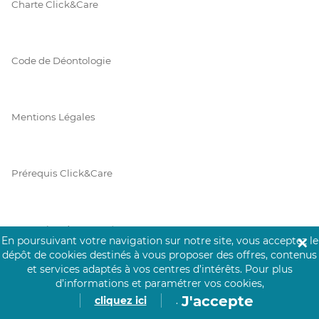
Charte Click&Care
Code de Déontologie
Mentions Légales
Prérequis Click&Care
Protection des Données
En poursuivant votre navigation sur notre site, vous acceptez le
✕
dépôt de cookies destinés à vous proposer des offres, contenus
et services adaptés à vos centres d’intérêts.
Pour plus
d’informations et paramétrer vos cookies,
Vie Privée
J'accepte
cliquez ici
.