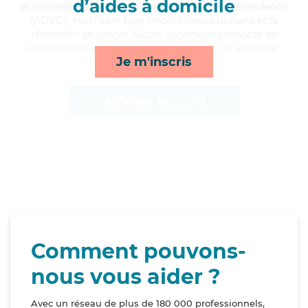
d’aides à domicile
et possède un diplôme d'Assistante De Vie Dépendance
(ADVD). Maitrisant bien l'incontinence urinaire et la
rémission de cancer, Nicole apporte ses services de
lessive/repassage, rappels, lever/coucher et activités*
Je m'inscris
Afficher le profil
Comment pouvons-
nous vous aider ?
Avec un réseau de plus de 180 000 professionnels,