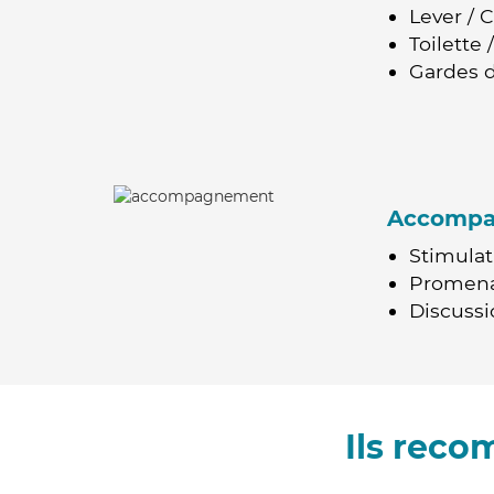
Lever / 
Toilette
Gardes d
Accomp
Stimulat
Promen
Discussio
Ils rec