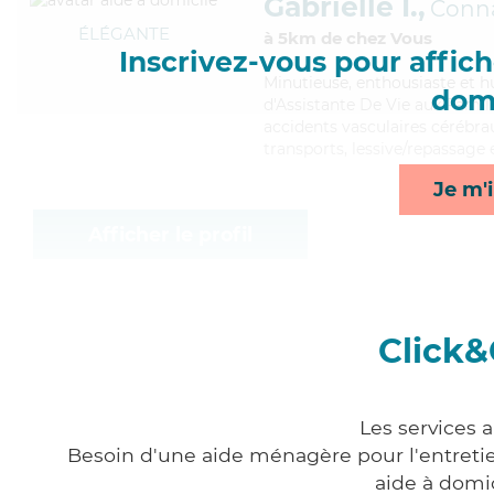
Gabrielle I.,
Conn
ÉLÉGANTE
à 5km de chez Vous
Inscrivez-vous pour affiche
Minutieuse
, enthousiaste et 
domi
d'Assistante De Vie aux Famill
accidents vasculaires cérébrau
transports, lessive/repassage 
Je m'i
Afficher le profil
Click&
Les services 
Besoin d'une aide ménagère pour l'entretien
aide à domi