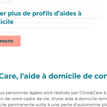
antre
r plus de profils d’aides à
humaine, Gabrielle a 11 ans d'expérience et possède un diplôme
cile
es (ADVF). Maitrisant bien les troubles du sang et les
x, Gabrielle apporte ses services de toilette/habillage,
et mobilité*
nscris
Care, l'aide à domicile de co
aux personnes âgées sont réalisés par Click&Care à
 de votre cadre de vie, d'une aide à domicile tem
cile permanente suite à une perte d'autonomie pl