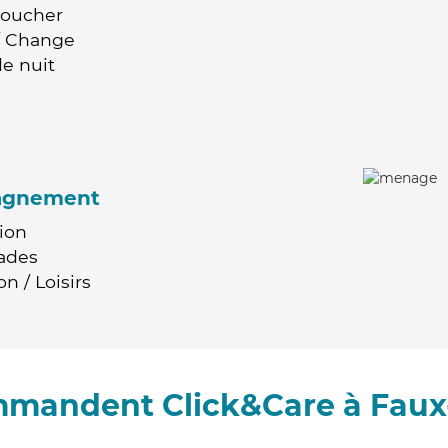
Coucher
 / Change
e nuit
agnement
ion
ades
n / Loisirs
ommandent Click&Care à Faux