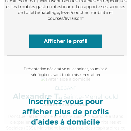
Familles (ADVF). Maitrisant bien les troubles orthopédiques
et les troubles gastro-intestinaux, Lea apporte ses services
de toilette/habillage, lever/coucher, mobilité et
courses/livraison*
Afficher le profil
Présentation déclarative du candidat, soumise à
vérification avant toute mise en relation
ÉLÉGANT
Alexandre T.,
Sainte-Menehould
Inscrivez-vous pour
à 5km de chez Vous
afficher plus de profils
Ponctuel
, attentionné et enthousiaste, Alexandre a 8 ans
d’aides à domicile
d'expérience et possède un BEP Carrières Sanitaires et
Sociales (CSS). Maitrisant bien les troubles respiratoires et