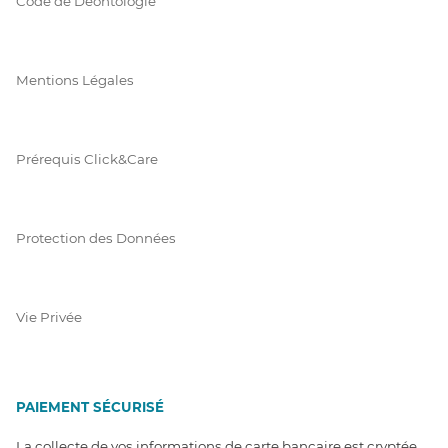
Code de Déontologie
Mentions Légales
Prérequis Click&Care
Protection des Données
Vie Privée
PAIEMENT SÉCURISÉ
La collecte de vos informations de carte bancaire est cryptée