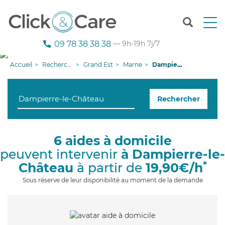
T
o
g
09 78 38 38 38
— 9h-19h 7j/7
g
l
Accueil
Recherche aide à domicile
Grand Est
Marne
Dampierre-le-Château
e
n
a
Rechercher
v
i
g
a
6 aides à domicile
t
peuvent intervenir
à Dampierre-le-
i
o
*
Château
à partir de
19,90€/h
n
Sous réserve de leur disponibilité au moment de la demande