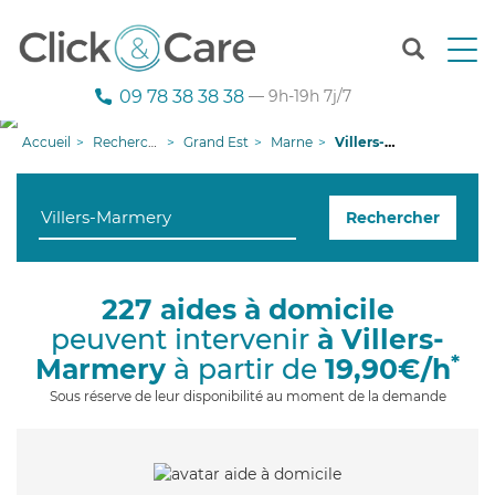
T
o
g
09 78 38 38 38
— 9h-19h 7j/7
g
l
Accueil
Recherche aide à domicile
Grand Est
Marne
Villers-Marmery
e
n
a
Rechercher
v
i
g
a
227 aides à domicile
t
peuvent intervenir
à Villers-
i
o
*
Marmery
à partir de
19,90€/h
n
Sous réserve de leur disponibilité au moment de la demande