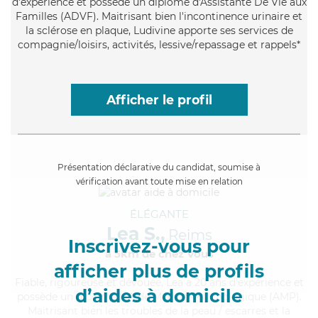
d'expérience et possède un diplôme d'Assistante De Vie aux
Familles (ADVF). Maitrisant bien l'incontinence urinaire et
la sclérose en plaque, Ludivine apporte ses services de
compagnie/loisirs, activités, lessive/repassage et rappels*
Afficher le profil
Présentation déclarative du candidat, soumise à
vérification avant toute mise en relation
ÉLÉGANTE
Lea S.,
Reims
Inscrivez-vous pour
à 5km de chez Vous
afficher plus de profils
Fiable
, rigoureuse et dévouée, Lea a 20 ans d'expérience et
d’aides à domicile
possède un diplôme d'Aide Médico-Psychologique (AMP).
Maitrisant bien les troubles de la peau / escarres et la