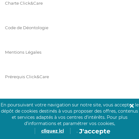
Charte Click&Care
Code de Déontologie
Mentions Légales
Prérequis Click&Care
Protection des Données
En poursuivant votre navigation sur notre site, vous acceptez le
✕
dépôt de cookies destinés à vous proposer des offres, contenus
et services adaptés à vos centres d’intérêts.
Pour plus
d’informations et paramétrer vos cookies,
Vie Privée
J'accepte
cliquez ici
.