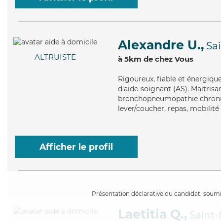
Alexandre U.,
Sa
ALTRUISTE
à 5km de chez Vous
Rigoureux
, fiable et énergiq
d'aide-soignant (AS). Maitrisa
bronchopneumopathie chroniqu
lever/coucher, repas, mobilité 
Afficher le profil
Présentation déclarative du candidat, soumis
Laetitia Q.,
Saint-