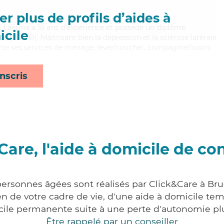
r plus de profils d’aides à
, Laetitia a 18 ans d'expérience et possède un diplôme
cile
e (ADVD). Maitrisant bien la dépression et la sclérose latérale
te ses services de ménage, lever/coucher, compagnie/loisirs
nscris
Care, l'aide à domicile de co
personnes âgées sont réalisés par Click&Care à B
 de votre cadre de vie, d'une aide à domicile tem
cile permanente suite à une perte d'autonomie pl
Être rappelé par un conseiller