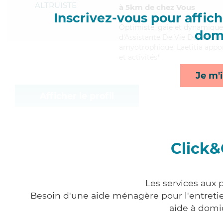
ALTRUISTE
à 5km de chez Vous
Inscrivez-vous pour affiche
Optimiste
, gaie et dynamique
domi
d'Assistante De Vie Dépendanc
amyotrophique, Laetitia appor
et activités*
Je m'i
Afficher le profil
Click&
Les services aux 
Besoin d'une aide ménagère pour l'entretien
aide à domi