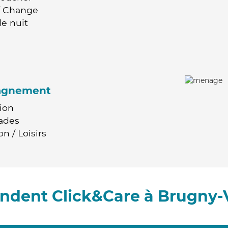
 / Change
e nuit
agnement
ion
ades
n / Loisirs
ndent Click&Care à Brugny