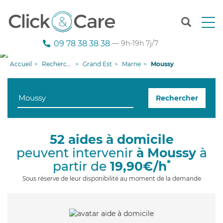
T
o
g
09 78 38 38 38
— 9h-19h 7j/7
g
l
Accueil
Recherche aide à domicile
Grand Est
Marne
Moussy
e
n
a
Rechercher
v
i
g
a
52 aides à domicile
t
peuvent intervenir
à Moussy
à
i
o
*
partir de
19,90€/h
n
Sous réserve de leur disponibilité au moment de la demande