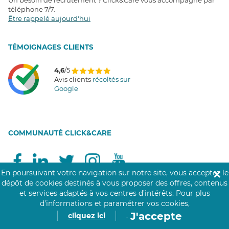
téléphone 7/7
.
Être rappelé aujourd'hui
T
É
MOIGNAGES CLIENTS
4,6
/5
Avis clients
récoltés sur
Google
COMMUNAUTÉ CLICK&CARE
En poursuivant votre navigation sur notre site, vous acceptez le
✕
dépôt de cookies destinés à vous proposer des offres, contenus
et services adaptés à vos centres d’intérêts.
Pour plus
d’informations et paramétrer vos cookies,
Notre réseau de 200 000 professionnels soignants assiste les personnes âgées,
J'accepte
cliquez ici
.
personnes handicapées, personnes dépendantes et les personnes à mobilité