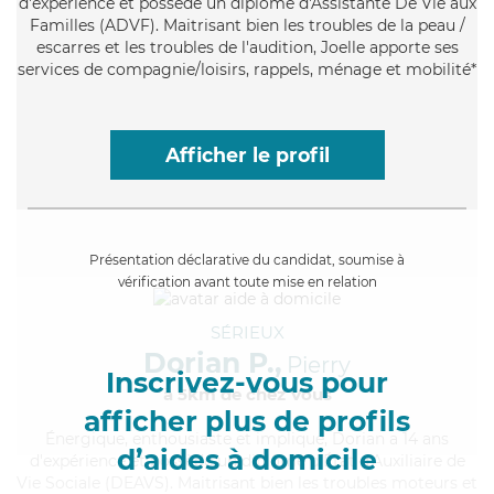
d'expérience et possède un diplôme d'Assistante De Vie aux
Familles (ADVF). Maitrisant bien les troubles de la peau /
escarres et les troubles de l'audition, Joelle apporte ses
services de compagnie/loisirs, rappels, ménage et mobilité*
Afficher le profil
Présentation déclarative du candidat, soumise à
vérification avant toute mise en relation
SÉRIEUX
Dorian P.,
Pierry
Inscrivez-vous pour
à 5km de chez Vous
afficher plus de profils
Énergique
, enthousiaste et impliqué, Dorian a 14 ans
d’aides à domicile
d'expérience et possède un diplôme d'État d'Auxiliaire de
Vie Sociale (DEAVS). Maitrisant bien les troubles moteurs et