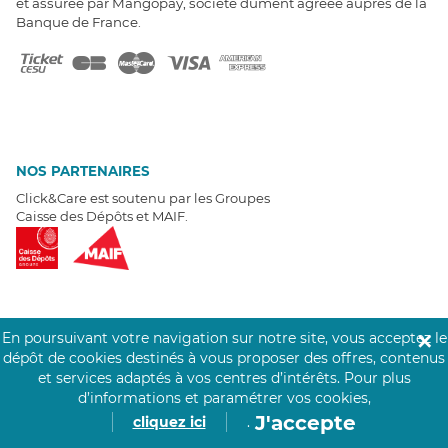
et assurée par Mangopay, société dûment agréée auprès de la
Banque de France.
NOS PARTENAIRES
Click&Care est soutenu par les Groupes
Caisse des Dépôts et MAIF.
En poursuivant votre navigation sur notre site, vous acceptez le
EXPERTS À VOTRE ÉCOUTE
✕
dépôt de cookies destinés à vous proposer des offres, contenus
Un besoin de recrutement ? Click&Care vous accompagne par
et services adaptés à vos centres d’intérêts.
Pour plus
téléphone 7/7
.
d’informations et paramétrer vos cookies,
Être rappelé aujourd'hui
J'accepte
cliquez ici
.