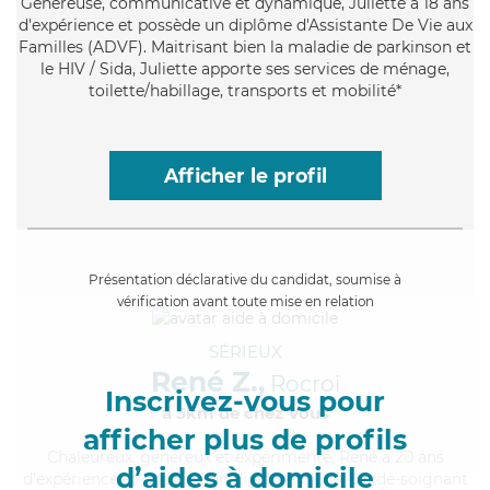
Généreuse
, communicative et dynamique, Juliette a 18 ans
d'expérience et possède un diplôme d'Assistante De Vie aux
Familles (ADVF). Maitrisant bien la maladie de parkinson et
le HIV / Sida, Juliette apporte ses services de ménage,
toilette/habillage, transports et mobilité*
Afficher le profil
Présentation déclarative du candidat, soumise à
vérification avant toute mise en relation
SÉRIEUX
René Z.,
Rocroi
Inscrivez-vous pour
à 5km de chez Vous
afficher plus de profils
Chaleureux
, généreux et expérimenté, René a 20 ans
d’aides à domicile
d'expérience et possède un diplôme d'Etat d'aide-soignant