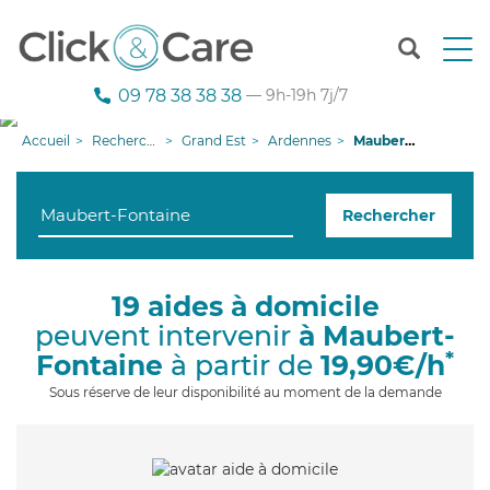
T
o
g
09 78 38 38 38
— 9h-19h 7j/7
g
l
Accueil
Recherche aide à domicile
Grand Est
Ardennes
Maubert-Fontaine
e
n
a
Rechercher
v
i
g
a
19 aides à domicile
t
peuvent intervenir
à Maubert-
i
o
*
Fontaine
à partir de
19,90€/h
n
Sous réserve de leur disponibilité au moment de la demande