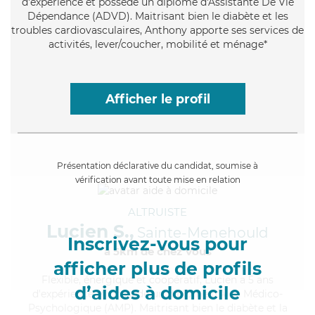
d'expérience et possède un diplôme d'Assistante De Vie
Dépendance (ADVD). Maitrisant bien le diabète et les
troubles cardiovasculaires, Anthony apporte ses services de
activités, lever/coucher, mobilité et ménage*
Afficher le profil
Présentation déclarative du candidat, soumise à
vérification avant toute mise en relation
ALTRUISTE
Lucien S.,
Sainte-Menehould
Inscrivez-vous pour
à 5km de chez Vous
afficher plus de profils
Flexible
, énergique et coopératif, Lucien a 5 ans
d’aides à domicile
d'expérience et possède un diplôme d'Aide Médico-
Psychologique (AMP). Maitrisant bien le diabète et la