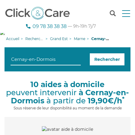
T
o
g
09 78 38 38 38
— 9h-19h 7j/7
g
l
Accueil
Recherche aide à domicile
Grand Est
Marne
Cernay-en-Dormois
e
n
a
Rechercher
v
i
g
a
10 aides à domicile
t
peuvent intervenir
à Cernay-en-
i
o
*
Dormois
à partir de
19,90€/h
n
Sous réserve de leur disponibilité au moment de la demande