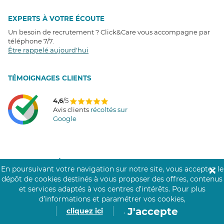
EXPERTS À VOTRE ÉCOUTE
Un besoin de recrutement ? Click&Care vous accompagne par
téléphone 7/7
.
Être rappelé aujourd'hui
T
É
MOIGNAGES CLIENTS
4,6
/5
Avis clients
récoltés sur
Google
COMMUNAUTÉ CLICK&CARE
En poursuivant votre navigation sur notre site, vous acceptez le
✕
dépôt de cookies destinés à vous proposer des offres, contenus
et services adaptés à vos centres d’intérêts.
Pour plus
d’informations et paramétrer vos cookies,
J'accepte
cliquez ici
.