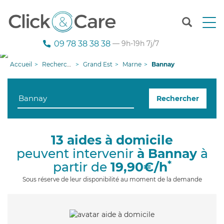
T
o
g
09 78 38 38 38
— 9h-19h 7j/7
g
l
Accueil
Recherche aide à domicile
Grand Est
Marne
Bannay
e
n
a
Rechercher
v
i
g
a
13 aides à domicile
t
peuvent intervenir
à Bannay
à
i
o
*
partir de
19,90€/h
n
Sous réserve de leur disponibilité au moment de la demande