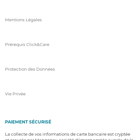
Mentions Légales
Prérequis Click&Care
Protection des Données
Vie Privée
PAIEMENT SÉCURISÉ
La collecte de vos informations de carte bancaire est cryptée
et assurée par Mangopay, société dûment agréée auprès de la