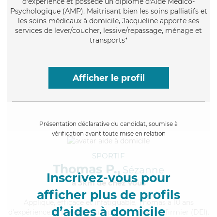
d'expérience et possède un diplôme d'Aide Médico-
Psychologique (AMP). Maitrisant bien les soins palliatifs et
les soins médicaux à domicile, Jacqueline apporte ses
services de lever/coucher, lessive/repassage, ménage et
transports*
Afficher le profil
Présentation déclarative du candidat, soumise à
vérification avant toute mise en relation
SPORTIF
Thomas P.,
Sézanne
Inscrivez-vous pour
à 5km de chez Vous
afficher plus de profils
Appliqué
, efficace et infatiguable, Thomas a 10 ans
d’aides à domicile
d'expérience et possède un diplôme d'Etat d'infirmier (DEI).