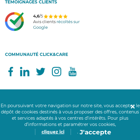
T
É
MOIGNAGES CLIENTS
4,6
/5
Avis clients
récoltés sur
Google
COMMUNAUTÉ CLICK&CARE
Notre réseau de 200 000 professionnels soignants assiste les personnes âgées,
En poursuivant votre navigation sur notre site, vous acceptez le
✕
personnes handicapées, personnes dépendantes et les personnes à mobilité
dépôt de cookies destinés à vous proposer des offres, contenus
réduite au domicile des personnes ou en structure. Nos aides à domicile, aides-
et services adaptés à vos centres d’intérêts.
Pour plus
soignantes et auxiliaires de vie accompagnent leurs bénéficiaires partout en
d’informations et paramétrer vos cookies,
France pour les gestes et actes essentiels de la vie quotidienne. Un besoin de
J'accepte
cliquez ici
.
maintien à domicile ? Nos auxiliaires de vie proposent leurs services d'aide à la
personne : maintien du lien social, aide au lever, aide au coucher, aide