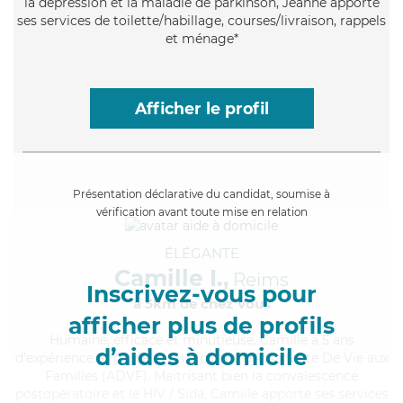
la dépression et la maladie de parkinson, Jeanne apporte
ses services de toilette/habillage, courses/livraison, rappels
et ménage*
Afficher le profil
Présentation déclarative du candidat, soumise à
vérification avant toute mise en relation
ÉLÉGANTE
Camille I.,
Reims
Inscrivez-vous pour
à 5km de chez Vous
afficher plus de profils
Humaine
, efficace et minutieuse, Camille a 5 ans
d’aides à domicile
d'expérience et possède un diplôme d'Assistante De Vie aux
Familles (ADVF). Maitrisant bien la convalescence
postopératoire et le HIV / Sida, Camille apporte ses services