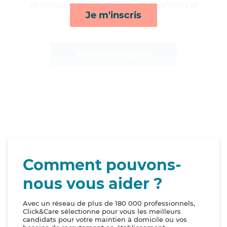
de ménage, lever/coucher, compagnie/loisirs et
Je m'inscris
surveillance de nuit*
Afficher le profil
Comment pouvons-
nous vous aider ?
Avec un réseau de plus de 180 000 professionnels,
Click&Care sélectionne pour vous les meilleurs
candidats pour votre maintien à domicile ou vos