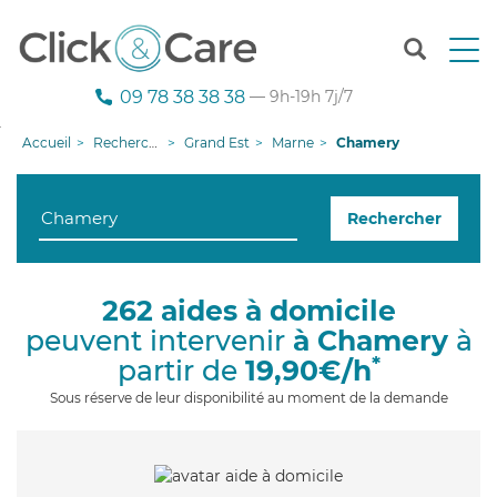
T
o
g
09 78 38 38 38
— 9h-19h 7j/7
g
l
Accueil
Recherche aide à domicile
Grand Est
Marne
Chamery
e
n
a
Rechercher
v
i
g
a
262 aides à domicile
t
peuvent intervenir
à Chamery
à
i
o
*
partir de
19,90€/h
n
Sous réserve de leur disponibilité au moment de la demande