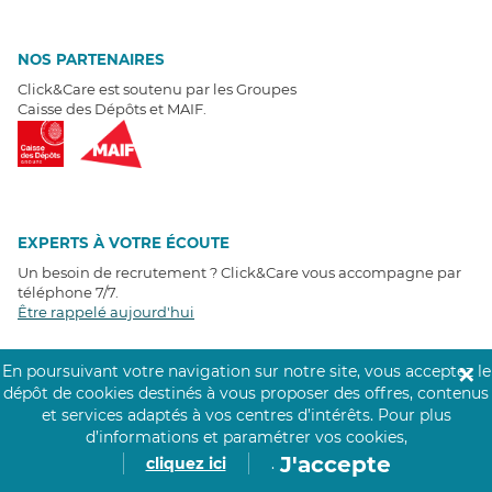
NOS PARTENAIRES
Click&Care est soutenu par les Groupes
Caisse des Dépôts et MAIF.
EXPERTS À VOTRE ÉCOUTE
Un besoin de recrutement ? Click&Care vous accompagne par
téléphone 7/7
.
Être rappelé aujourd'hui
En poursuivant votre navigation sur notre site, vous acceptez le
✕
T
É
MOIGNAGES CLIENTS
dépôt de cookies destinés à vous proposer des offres, contenus
et services adaptés à vos centres d’intérêts.
Pour plus
4,6
/5
d’informations et paramétrer vos cookies,
Avis clients
récoltés sur
J'accepte
cliquez ici
.
Google