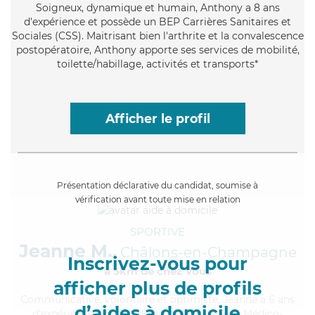
Soigneux
, dynamique et humain, Anthony a 8 ans
d'expérience et possède un BEP Carrières Sanitaires et
Sociales (CSS). Maitrisant bien l'arthrite et la convalescence
postopératoire, Anthony apporte ses services de mobilité,
toilette/habillage, activités et transports*
Afficher le profil
Présentation déclarative du candidat, soumise à
vérification avant toute mise en relation
SPORTIVE
Jeanne M.,
Châlons-en-Champagne
Inscrivez-vous pour
à 5km de chez Vous
afficher plus de profils
Communicative
, volontaire et optimiste, Jeanne a 6 ans
d’aides à domicile
d'expérience et possède un diplôme d'Aide Médico-