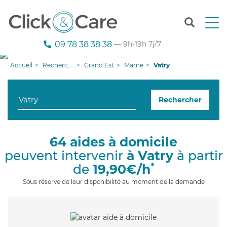
T
o
g
09 78 38 38 38
— 9h-19h 7j/7
g
l
Accueil
Recherche aide à domicile
Grand Est
Marne
Vatry
e
n
a
Rechercher
v
i
g
a
64 aides à domicile
t
peuvent intervenir
à Vatry
à partir
i
o
*
de
19,90€/h
n
Sous réserve de leur disponibilité au moment de la demande