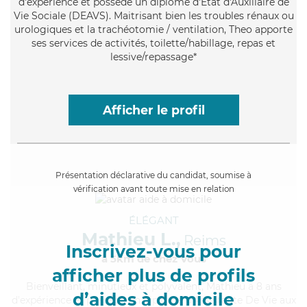
d'expérience et possède un diplôme d'État d'Auxiliaire de
Vie Sociale (DEAVS). Maitrisant bien les troubles rénaux ou
urologiques et la trachéotomie / ventilation, Theo apporte
ses services de activités, toilette/habillage, repas et
lessive/repassage*
Afficher le profil
Présentation déclarative du candidat, soumise à
vérification avant toute mise en relation
ÉLÉGANT
Mathieu L.,
Reims
Inscrivez-vous pour
à 5km de chez Vous
afficher plus de profils
Bienveillant
, minutieux et polyvalent, Mathieu a 8 ans
d’aides à domicile
d'expérience et possède un diplôme d'Assistante De Vie aux