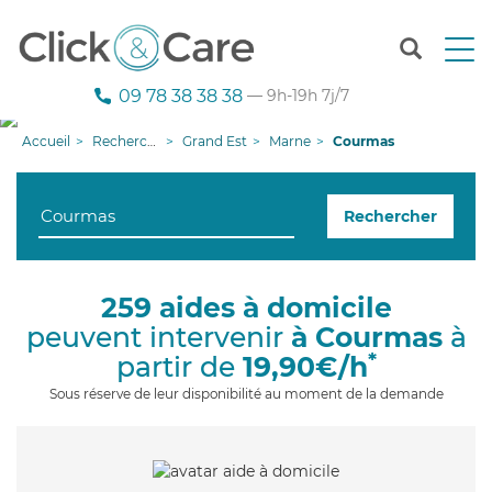
T
o
g
09 78 38 38 38
— 9h-19h 7j/7
g
l
Accueil
Recherche aide à domicile
Grand Est
Marne
Courmas
e
n
a
Rechercher
v
i
g
a
259 aides à domicile
t
peuvent intervenir
à Courmas
à
i
o
*
partir de
19,90€/h
n
Sous réserve de leur disponibilité au moment de la demande