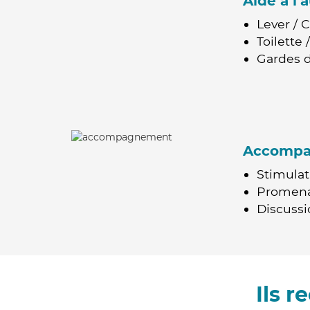
Aide à l
Lever / 
Toilette
Gardes d
Accomp
Stimulat
Promen
Discussio
Ils 