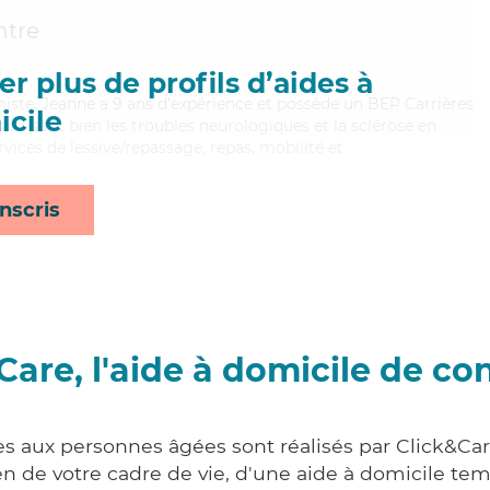
tre
r plus de profils d’aides à
miste, Jeanne a 9 ans d'expérience et possède un BEP Carrières
cile
Maitrisant bien les troubles neurologiques et la sclérose en
vices de lessive/repassage, repas, mobilité et
nscris
Care, l'aide à domicile de co
es aux personnes âgées sont réalisés par Click&Car
 de votre cadre de vie, d'une aide à domicile tem