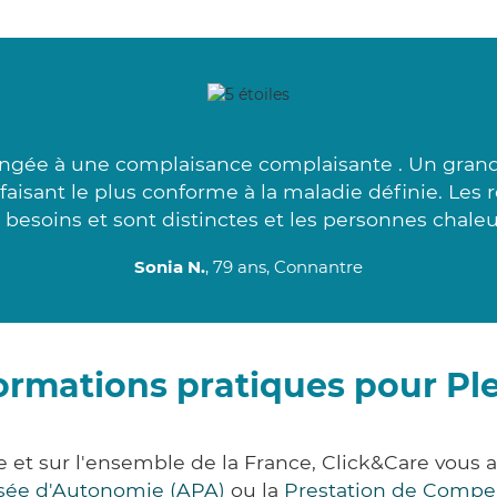
angée à une complaisance complaisante . Un grand
aisant le plus conforme à la maladie définie. Les 
 besoins et sont distinctes et les personnes chaleu
Sonia N.
, 79 ans, Connantre
ormations pratiques pour Pl
e et sur l'ensemble de la France, Click&Care vou
lisée d'Autonomie (APA)
ou la
Prestation de Compe