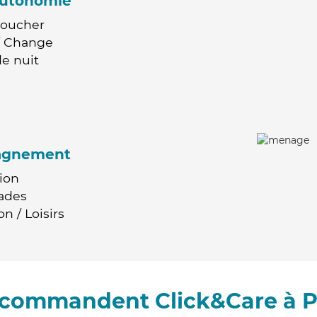
'autonomie
Coucher
 / Change
e nuit
agnement
ion
ades
n / Loisirs
recommandent Click&Care à P