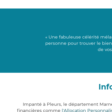
« Une fabuleuse célérité mél
personne pour trouver le bienf
de vos
Inf
Impanté à Pleurs, le département Marn
financières comme
l'Allocation Personna