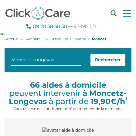
T
o
g
09 78 38 38 38
— 9h-19h 7j/7
g
l
Accueil
Recherche aide à domicile
Grand Est
Marne
Moncetz-Longevas
e
n
a
Rechercher
v
i
g
a
66 aides à domicile
t
peuvent intervenir
à Moncetz-
i
o
*
Longevas
à partir de
19,90€/h
n
Sous réserve de leur disponibilité au moment de la demande