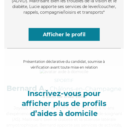
(ADVD). Maitrisant bien les troubles de la vision et le
diabète, Lucie apporte ses services de lever/coucher,
rappels, compagnie/loisirs et transports*
Afficher le profil
Présentation déclarative du candidat, soumise à
vérification avant toute mise en relation
SPORTIF
Bernard A.,
Châlons-en-Champagne
Inscrivez-vous pour
à 5km de chez Vous
afficher plus de profils
Joyeux
, énergique et attentionné, Bernard a 10 ans
d’aides à domicile
d'expérience et possède un diplôme d'Etat d'aide-soignant
(AS). Maitrisant bien le diabète et la sclérose latérale
amyotrophique, Bernard apporte ses services de activités,