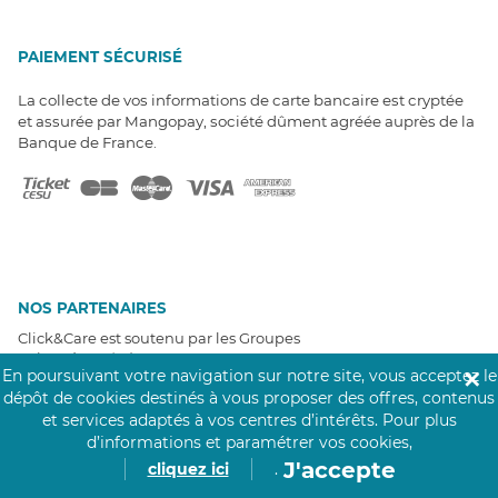
PAIEMENT SÉCURISÉ
La collecte de vos informations de carte bancaire est cryptée
et assurée par Mangopay, société dûment agréée auprès de la
Banque de France.
NOS PARTENAIRES
Click&Care est soutenu par les Groupes
Caisse des Dépôts et MAIF.
En poursuivant votre navigation sur notre site, vous acceptez le
✕
dépôt de cookies destinés à vous proposer des offres, contenus
et services adaptés à vos centres d’intérêts.
Pour plus
d’informations et paramétrer vos cookies,
J'accepte
cliquez ici
.
EXPERTS À VOTRE ÉCOUTE