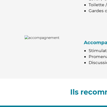
Toilette
Gardes d
Accomp
Stimulat
Promen
Discussio
Ils recom