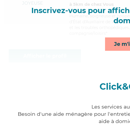
JOYEUSE
à 5km de chez Vous
Inscrivez-vous pour affiche
Humaine
, soigneuse et coopé
domi
d'État d'Auxiliaire de Vie Soc
et les troubles orthopédiques,
compagnie/loisirs*
Je m'i
Afficher le profil
Click&
Les services a
Besoin d'une aide ménagère pour l'entretien
aide à domi