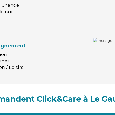
 / Change
e nuit
agnement
ion
ades
n / Loisirs
mandent Click&Care à Le Ga