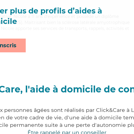
r plus de profils d’aides à
rative, Nicole a 11 ans d'expérience et possède un diplôme
cile
iale (DEAVS). Maitrisant bien la sclérose latérale amyotrophique
 Nicole apporte ses services de transports, rappels, activités et
nscris
Care, l'aide à domicile de co
ux personnes âgées sont réalisés par Click&Care à L
 de votre cadre de vie, d'une aide à domicile tem
cile permanente suite à une perte d'autonomie pl
Être rappelé par un conseiller