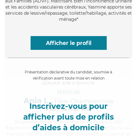
aux Familles (ADVF). Maitrisant bien l'incontinence urinaire
et les accidents vasculaires cérébraux, Yasmine apporte ses
services de lessive/repassage, toilette/habillage, activités et
ménage*
Afficher le profil
Présentation déclarative du candidat, soumise à
vérification avant toute mise en relation
SÉRIEUSE
Ania L.,
Fère-Champenoise
Inscrivez-vous pour
à 5km de chez Vous
afficher plus de profils
Soigneuse
, dynamique et énergique, Ania a 20 ans
d’aides à domicile
d'expérience et possède un diplôme d'Assistante De Vie aux
Familles (ADVF). Maitrisant bien la maladie d'alzheimer et