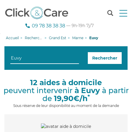
T
o
g
09 78 38 38 38
— 9h-19h 7j/7
g
l
Accueil
Recherche aide à domicile
Grand Est
Marne
Euvy
e
n
a
Rechercher
v
i
g
a
12 aides à domicile
t
peuvent intervenir
à Euvy
à partir
i
o
*
de
19,90€/h
n
Sous réserve de leur disponibilité au moment de la demande