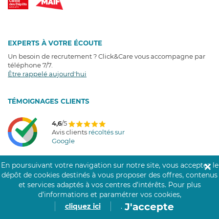
EXPERTS À VOTRE ÉCOUTE
Un besoin de recrutement ? Click&Care vous accompagne par
téléphone 7/7
.
Être rappelé aujourd'hui
T
É
MOIGNAGES CLIENTS
4,6
/5
Avis clients
récoltés sur
Google
En poursuivant votre navigation sur notre site, vous acceptez le
✕
dépôt de cookies destinés à vous proposer des offres, contenus
COMMUNAUTÉ CLICK&CARE
et services adaptés à vos centres d’intérêts.
Pour plus
d’informations et paramétrer vos cookies,
J'accepte
cliquez ici
.