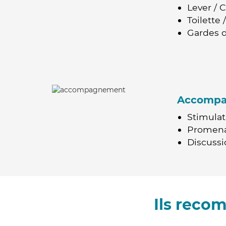
Lever / 
Toilette
Gardes d
Accomp
Stimulat
Promen
Discussio
Ils reco