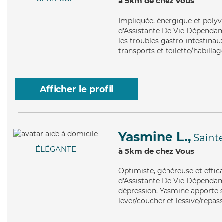
à 5km de chez Vous
Impliquée
, énergique et poly
d'Assistante De Vie Dépendanc
les troubles gastro-intestinau
transports et toilette/habillag
Afficher le profil
Yasmine L.,
Sain
ÉLÉGANTE
à 5km de chez Vous
Optimiste
, généreuse et effi
d'Assistante De Vie Dépendanc
dépression, Yasmine apporte se
lever/coucher et lessive/repas