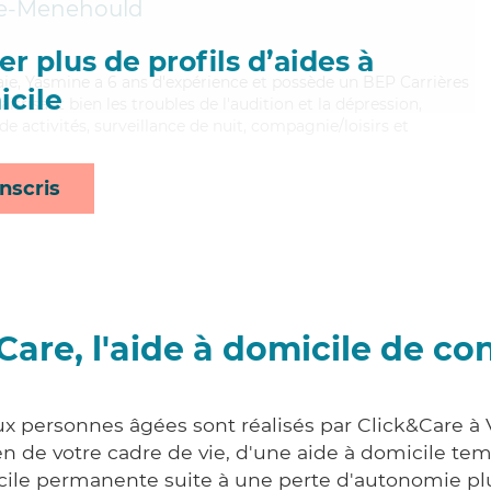
te-Menehould
r plus de profils d’aides à
aie, Yasmine a 6 ans d'expérience et possède un BEP Carrières
cile
aitrisant bien les troubles de l'audition et la dépression,
e activités, surveillance de nuit, compagnie/loisirs et
nscris
Care, l'aide à domicile de co
ux personnes âgées sont réalisés par Click&Care à V
 de votre cadre de vie, d'une aide à domicile tem
cile permanente suite à une perte d'autonomie pl