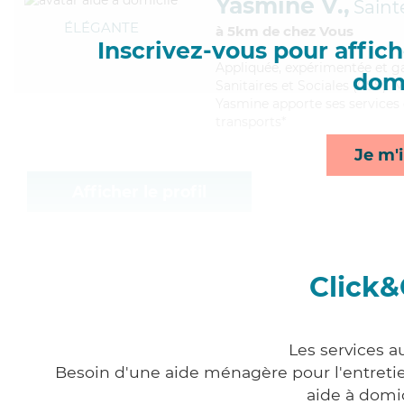
Yasmine V.,
Sain
ÉLÉGANTE
à 5km de chez Vous
Inscrivez-vous pour affiche
Appliquée
, expérimentée et g
domi
Sanitaires et Sociales (CSS). M
Yasmine apporte ses services d
transports*
Je m'i
Afficher le profil
Click&
Les services a
Besoin d'une aide ménagère pour l'entretien
aide à domi