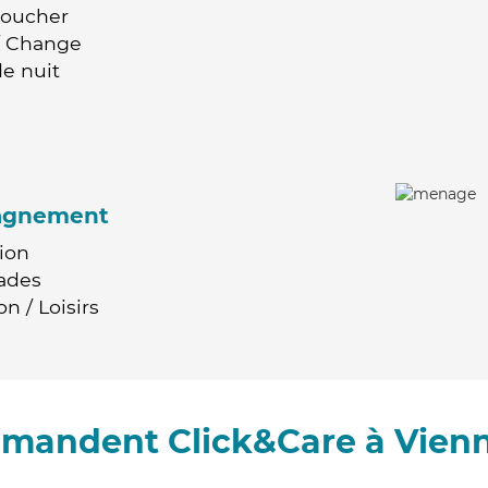
Coucher
 / Change
e nuit
agnement
ion
ades
n / Loisirs
mmandent Click&Care à Vienne