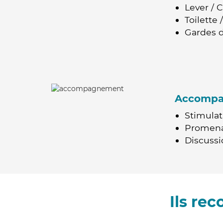
Lever / 
Toilette
Gardes d
Accomp
Stimulat
Promen
Discussio
Ils re