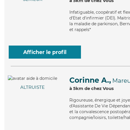
à 5km de chez Vous
Infatiguable
, coopératif et fl
d'Etat d'infirmier (DEI). Mai
la maladie de parkinson, Berna
et rappels*
Afficher le profil
Corinne A.,
Mareui
ALTRUISTE
à 5km de chez Vous
Rigoureuse
, énergique et joy
d'Assistante De Vie Dépendanc
et la convalescence postopérat
compagnie/loisirs, toilette/ha