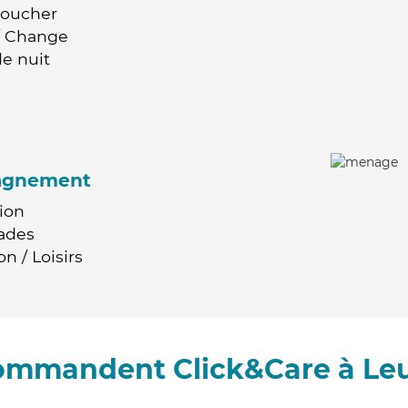
Coucher
 / Change
e nuit
agnement
ion
ades
n / Loisirs
commandent Click&Care à Le