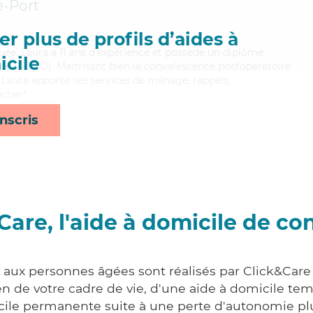
e-Port
r plus de profils d’aides à
uée, Laura a 11 ans d'expérience et possède un diplôme
cile
ce (ADVD). Maitrisant bien la convalescence postopératoire
, Laura apporte ses services de ménage, rappels,
ucher*
nscris
Care, l'aide à domicile de co
s aux personnes âgées sont réalisés par Click&Care 
 de votre cadre de vie, d'une aide à domicile tem
cile permanente suite à une perte d'autonomie pl