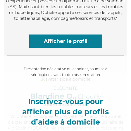
d'expérience et possède un diplôme d'Etat d'aide-soignant
(AS). Maitrisant bien les troubles moteurs et les troubles
orthopédiques, Ophélie apporte ses services de rappels,
toilette/habillage, compagnie/loisirs et transports*
Afficher le profil
Présentation déclarative du candidat, soumise à
vérification avant toute mise en relation
ÉLÉGANTE
Blandine Q.,
Chouilly
Inscrivez-vous pour
à 5km de chez Vous
afficher plus de profils
Volontaire
, appliquée et polyvalente, Blandine a 23 ans
d’aides à domicile
d'expérience et possède un diplôme d'État d'Auxiliaire de
Vie Sociale (DEAVS). Maitrisant bien l'arthrite et les soins