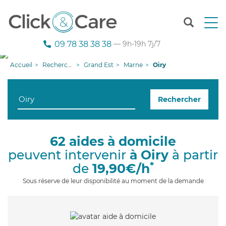
T
o
g
09 78 38 38 38
— 9h-19h 7j/7
g
l
Accueil
Recherche aide à domicile
Grand Est
Marne
Oiry
e
n
a
Rechercher
v
i
g
a
62 aides à domicile
t
peuvent intervenir
à Oiry
à partir
i
o
*
de
19,90€/h
n
Sous réserve de leur disponibilité au moment de la demande