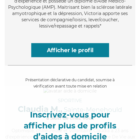
d'expérience et possède un diplôme d'Aide Médico-
Psychologique (AMP). Maitrisant bien la sclérose latérale
amyotrophique et la dépression, Victoria apporte ses
services de compagnie/loisirs, lever/coucher,
lessive/repassage et rappels*
Afficher le profil
Présentation déclarative du candidat, soumise à
vérification avant toute mise en relation
SPORTIVE
Claudia M.,
Sainte-Menehould
Inscrivez-vous pour
à 5km de chez Vous
afficher plus de profils
Optimiste
, chaleureuse et volontaire, Claudia a 23 ans
d’aides à domicile
d'expérience et possède un diplôme d'Assistante De Vie aux