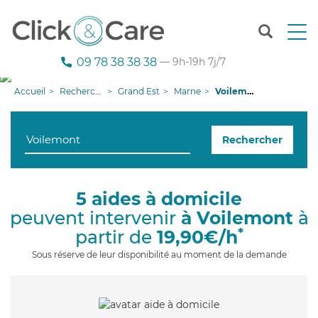
T
o
g
09 78 38 38 38
— 9h-19h 7j/7
g
l
Accueil
Recherche aide à domicile
Grand Est
Marne
Voilemont
e
n
a
Rechercher
v
i
g
a
5 aides à domicile
t
peuvent intervenir
à Voilemont
à
i
o
*
partir de
19,90€/h
n
Sous réserve de leur disponibilité au moment de la demande