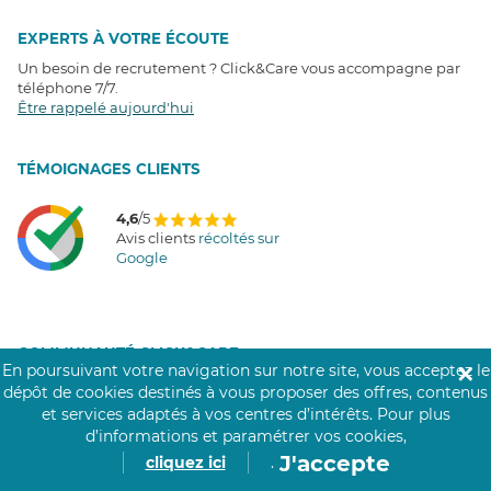
EXPERTS À VOTRE ÉCOUTE
Un besoin de recrutement ? Click&Care vous accompagne par
téléphone 7/7
.
Être rappelé aujourd'hui
T
É
MOIGNAGES CLIENTS
4,6
/5
Avis clients
récoltés sur
Google
COMMUNAUTÉ CLICK&CARE
En poursuivant votre navigation sur notre site, vous acceptez le
✕
dépôt de cookies destinés à vous proposer des offres, contenus
et services adaptés à vos centres d’intérêts.
Pour plus
d’informations et paramétrer vos cookies,
J'accepte
cliquez ici
.