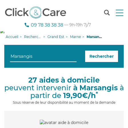
T
o
g
09 78 38 38 38
— 9h-19h 7j/7
g
l
Accueil
Recherche aide à domicile
Grand Est
Marne
Marsangis
e
n
a
Rechercher
v
i
g
a
27 aides à domicile
t
peuvent intervenir
à Marsangis
à
i
o
*
partir de
19,90€/h
n
Sous réserve de leur disponibilité au moment de la demande