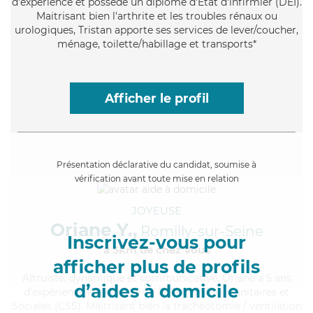
d'expérience et possède un diplôme d'Etat d'infirmier (DEI).
Maitrisant bien l'arthrite et les troubles rénaux ou
urologiques, Tristan apporte ses services de lever/coucher,
ménage, toilette/habillage et transports*
Afficher le profil
Présentation déclarative du candidat, soumise à
vérification avant toute mise en relation
JOYEUSE
Oriane Y.,
Romilly-sur-Seine
Inscrivez-vous pour
à 5km de chez Vous
afficher plus de profils
Altruiste
, dynamique et communicative, Oriane a 5 ans
d’aides à domicile
d'expérience et possède un BEP Carrières Sanitaires et
Sociales (CSS). Maitrisant bien la trachéotomie / ventilation