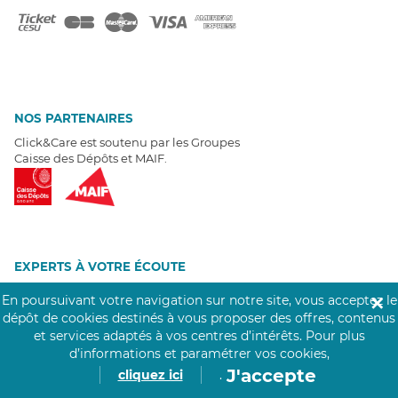
NOS PARTENAIRES
Click&Care est soutenu par les Groupes
Caisse des Dépôts et MAIF.
EXPERTS À VOTRE ÉCOUTE
Un besoin de recrutement ? Click&Care vous accompagne par
En poursuivant votre navigation sur notre site, vous acceptez le
✕
téléphone 7/7
.
dépôt de cookies destinés à vous proposer des offres, contenus
Être rappelé aujourd'hui
et services adaptés à vos centres d’intérêts.
Pour plus
d’informations et paramétrer vos cookies,
T
É
MOIGNAGES CLIENTS
J'accepte
cliquez ici
.