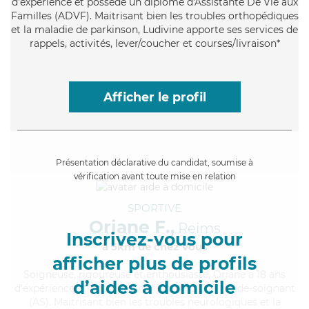
d'expérience et possède un diplôme d'Assistante De Vie aux
Familles (ADVF). Maitrisant bien les troubles orthopédiques
et la maladie de parkinson, Ludivine apporte ses services de
rappels, activités, lever/coucher et courses/livraison*
Afficher le profil
Présentation déclarative du candidat, soumise à
vérification avant toute mise en relation
SPORTIVE
Oriane F.,
Reims
Inscrivez-vous pour
à 5km de chez Vous
afficher plus de profils
Soigneuse
, rigoureuse et enthousiaste, Oriane a 18 ans
d’aides à domicile
d'expérience et possède un diplôme d'Etat d'aide-soignant
(AS). Maitrisant bien les troubles neurologiques et la