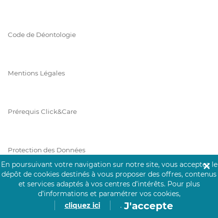
Code de Déontologie
Mentions Légales
Prérequis Click&Care
Protection des Données
En poursuivant votre navigation sur notre site, vous acceptez le
✕
dépôt de cookies destinés à vous proposer des offres, contenus
et services adaptés à vos centres d’intérêts.
Pour plus
Vie Privée
d’informations et paramétrer vos cookies,
J'accepte
cliquez ici
.