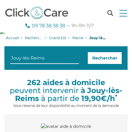
T
o
g
09 78 38 38 38
— 9h-19h 7j/7
g
l
Accueil
Recherche aide à domicile
Grand Est
Marne
Jouy-lès-Reims
e
n
a
Rechercher
v
i
g
a
262 aides à domicile
t
peuvent intervenir
à Jouy-lès-
i
o
*
Reims
à partir de
19,90€/h
n
Sous réserve de leur disponibilité au moment de la demande