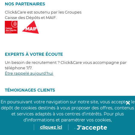
NOS PARTENAIRES
Click&Care est soutenu par les Groupes
Caisse des Dépôts et MAIF.
EXPERTS À VOTRE ÉCOUTE
Un besoin de recrutement ? Click&Care vous accompagne par
téléphone 7/7
.
Être rappelé aujourd'hui
T
É
MOIGNAGES CLIENTS
En poursuivant votre navigation sur notre site, vous acceptez le
✕
4,6
/5
dépôt de cookies destinés à vous proposer des offres, contenus
Avis clients
récoltés sur
et services adaptés à vos centres d’intérêts.
Pour plus
Google
d’informations et paramétrer vos cookies,
J'accepte
cliquez ici
.