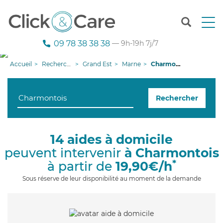
T
o
g
09 78 38 38 38
— 9h-19h 7j/7
g
l
Accueil
Recherche aide à domicile
Grand Est
Marne
Charmontois
e
n
a
Rechercher
v
i
g
a
14 aides à domicile
t
peuvent intervenir
à Charmontois
i
o
*
à partir de
19,90€/h
n
Sous réserve de leur disponibilité au moment de la demande