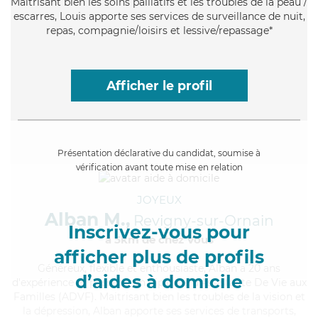
Maitrisant bien les soins palliatifs et les troubles de la peau /
escarres, Louis apporte ses services de surveillance de nuit,
repas, compagnie/loisirs et lessive/repassage*
Afficher le profil
Présentation déclarative du candidat, soumise à
vérification avant toute mise en relation
JOYEUX
Alban M.,
Revigny-sur-Ornain
Inscrivez-vous pour
à 5km de chez Vous
afficher plus de profils
Généreux
, flexible et enthousiaste, Alban a 20 ans
d’aides à domicile
d'expérience et possède un diplôme d'Assistante De Vie aux
Familles (ADVF). Maitrisant bien les troubles de la vision et
la dépression, Alban apporte ses services de transports,