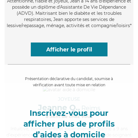
Attentionné
, fiable et joyeux, Jean a 14 ans d'expérience et
possède un diplôme d'Assistante De Vie Dépendance
(ADVD). Maitrisant bien le diabète et les troubles
respiratoires, Jean apporte ses services de
lessive/repassage, ménage, activités et compagnie/loisirs*
Afficher le profil
Présentation déclarative du candidat, soumise à
vérification avant toute mise en relation
JOYEUSE
Jeanne Q.,
Reims
Inscrivez-vous pour
à 5km de chez Vous
afficher plus de profils
Intuitive
, bienveillante et expérimentée, Jeanne a 9 ans
d’aides à domicile
d'expérience et possède un diplôme d'Etat d'aide-soignant