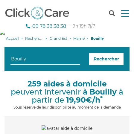
T
o
g
09 78 38 38 38
— 9h-19h 7j/7
g
l
Accueil
Recherche aide à domicile
Grand Est
Marne
Bouilly
e
n
a
Rechercher
v
i
g
a
259 aides à domicile
t
peuvent intervenir
à Bouilly
à
i
o
*
partir de
19,90€/h
n
Sous réserve de leur disponibilité au moment de la demande