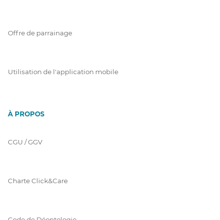
Offre de parrainage
Utilisation de l'application mobile
À PROPOS
CGU / GGV
Charte Click&Care
Code de Déontologie