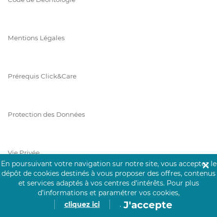
Mentions Légales
Prérequis Click&Care
Protection des Données
Vie Privée
En poursuivant votre navigation sur notre site, vous acceptez le
✕
dépôt de cookies destinés à vous proposer des offres, contenus
et services adaptés à vos centres d’intérêts.
Pour plus
d’informations et paramétrer vos cookies,
PAIEMENT SÉCURISÉ
J'accepte
cliquez ici
.
La collecte de vos informations de carte bancaire est cryptée