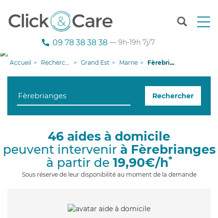
T
o
g
09 78 38 38 38
— 9h-19h 7j/7
g
l
Accueil
Recherche aide à domicile
Grand Est
Marne
Fèrebrianges
e
n
a
Rechercher
v
i
g
a
46 aides à domicile
t
peuvent intervenir
à Fèrebrianges
i
o
*
à partir de
19,90€/h
n
Sous réserve de leur disponibilité au moment de la demande