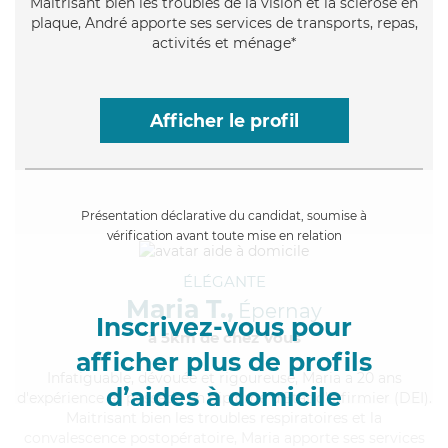
Maitrisant bien les troubles de la vision et la sclérose en
plaque, André apporte ses services de transports, repas,
activités et ménage*
Afficher le profil
Présentation déclarative du candidat, soumise à
vérification avant toute mise en relation
ÉLÉGANTE
Maria T.,
Épernay
Inscrivez-vous pour
à 5km de chez Vous
afficher plus de profils
Infatiguable
, dévouée et rigoureuse, Maria a 20 ans
d’aides à domicile
d'expérience et possède un diplôme d'Etat d'infirmier (DEI).
Maitrisant bien les troubles respiratoires et la
convalescence postopératoire, Maria apporte ses services