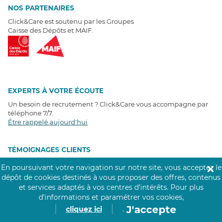
NOS PARTENAIRES
Click&Care est soutenu par les Groupes
Caisse des Dépôts et MAIF.
EXPERTS À VOTRE ÉCOUTE
Un besoin de recrutement ? Click&Care vous accompagne par
téléphone 7/7
.
Être rappelé aujourd'hui
T
É
MOIGNAGES CLIENTS
En poursuivant votre navigation sur notre site, vous acceptez le
✕
4,6
/5
dépôt de cookies destinés à vous proposer des offres, contenus
Avis clients
récoltés sur
et services adaptés à vos centres d’intérêts.
Pour plus
Google
d’informations et paramétrer vos cookies,
J'accepte
cliquez ici
.