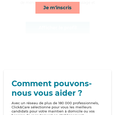
de ménage, activités, lessive/repassage et
Je m'inscris
toilette/habillage*
Afficher le profil
Comment pouvons-
nous vous aider ?
Avec un réseau de plus de 180 000 professionnels,
Click&Care sélectionne pour vous les meilleurs
candidats pour votre maintien à domicile ou vos