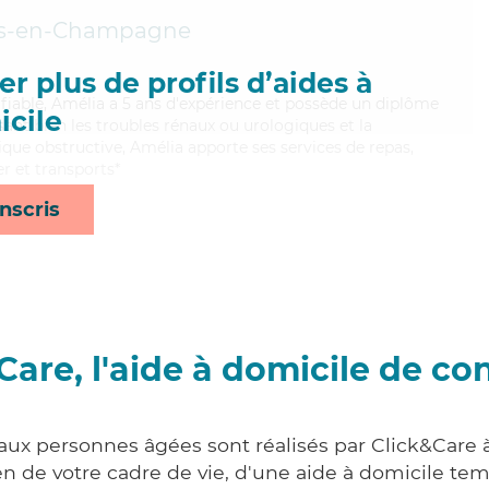
s-en-Champagne
r plus de profils d’aides à
 fiable, Amélia a 5 ans d'expérience et possède un diplôme
cile
isant bien les troubles rénaux ou urologiques et la
e obstructive, Amélia apporte ses services de repas,
er et transports*
nscris
Care, l'aide à domicile de co
 aux personnes âgées sont réalisés par Click&Care
 de votre cadre de vie, d'une aide à domicile tem