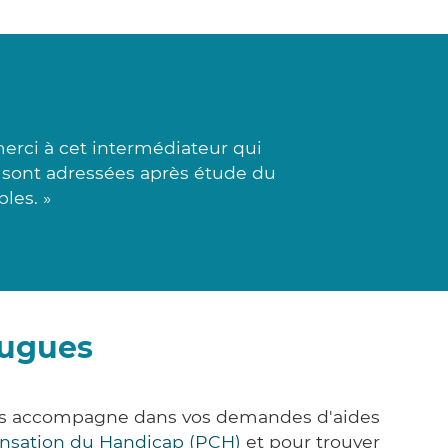
erci à cet intermédiateur qui
es sont adressées après étude du
les. »
ougues
ous accompagne dans vos demandes d'aides
nsation du Handicap (PCH)
et pour trouver