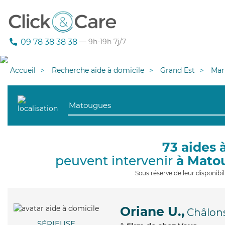
09 78 38 38 38
— 9h-19h 7j/7
Accueil
Recherche aide à domicile
Grand Est
Mar
73 aides 
peuvent intervenir
à Mato
Sous réserve de leur disponib
Oriane U.,
Châlon
SÉRIEUSE