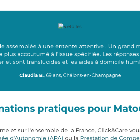
 assemblée à une entente attentive . Un grand m
 le plus accoutumé à l'issue spécifiée. Les répons
er et sont translucides et les aides à domicile humb
Claudia B.
, 69 ans, Châlons-en-Champagne
mations pratiques pour Mat
ne et sur l'ensemble de la France, Click&Care v
lisée d'Autonomie (APA)
ou la
Prestation de Compe