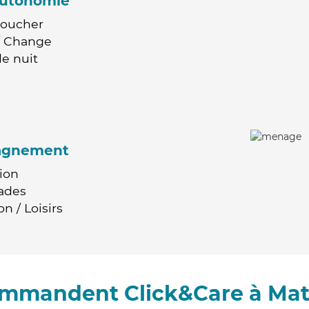
'autonomie
Coucher
 / Change
e nuit
agnement
ion
ades
n / Loisirs
commandent Click&Care à Ma