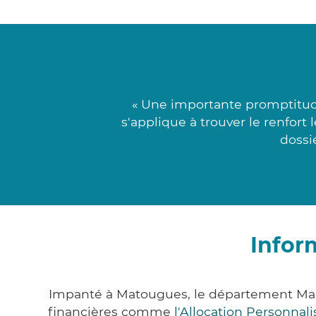
« Une importante promptitude
s'applique à trouver le renfort
dossi
Infor
Impanté à Matougues, le département Mar
financières comme
l'Allocation Personna