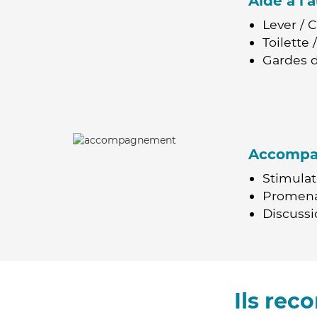
Aide à l
Lever / 
Toilette
Gardes d
Accomp
Stimulat
Promen
Discussio
Ils re