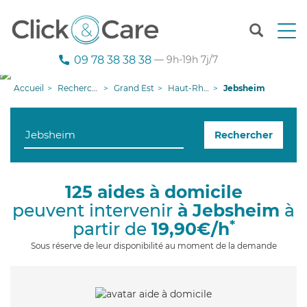
T
o
g
09 78 38 38 38
— 9h-19h 7j/7
g
l
Accueil
Recherche aide à domicile
Grand Est
Haut-Rhin
Jebsheim
e
n
a
Rechercher
v
i
g
a
125 aides à domicile
t
peuvent intervenir
à Jebsheim
à
i
o
*
partir de
19,90€/h
n
Sous réserve de leur disponibilité au moment de la demande