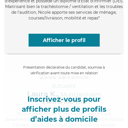
d'expérience et possède un diplôme d'Etat d'infirmier (DEI).
Maitrisant bien la trachéotomie / ventilation et les troubles
de l'audition, Nicole apporte ses services de ménage,
courses/livraison, mobilité et repas*
Afficher le profil
Présentation déclarative du candidat, soumise à
vérification avant toute mise en relation
ÉLÉGANTE
Laura K.,
Muntzenheim
Inscrivez-vous pour
à 5km de chez Vous
afficher plus de profils
Polyvalente
, flexible et impliquée, Laura a 9 ans
d’aides à domicile
d'expérience et possède un diplôme d'Assistante De Vie aux
Familles (ADVF). Maitrisant bien la sclérose latérale