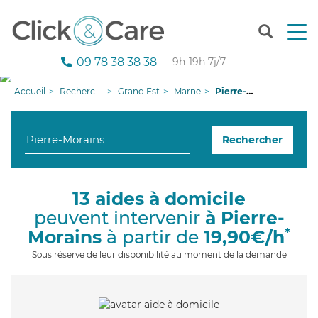
T
o
g
09 78 38 38 38
— 9h-19h 7j/7
g
l
Accueil
Recherche aide à domicile
Grand Est
Marne
Pierre-Morains
e
n
a
Rechercher
v
i
g
a
13 aides à domicile
t
peuvent intervenir
à Pierre-
i
o
*
Morains
à partir de
19,90€/h
n
Sous réserve de leur disponibilité au moment de la demande