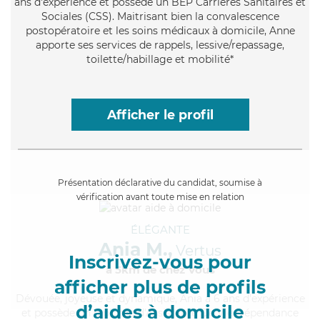
ans d'expérience et possède un BEP Carrières Sanitaires et
Sociales (CSS). Maitrisant bien la convalescence
postopératoire et les soins médicaux à domicile, Anne
apporte ses services de rappels, lessive/repassage,
toilette/habillage et mobilité*
Afficher le profil
Présentation déclarative du candidat, soumise à
vérification avant toute mise en relation
ÉLÉGANTE
Ania M.,
Vertus
Inscrivez-vous pour
à 5km de chez Vous
afficher plus de profils
Dévouée
, joyeuse et dynamique, Ania a 6 ans d'expérience
d’aides à domicile
et possède un diplôme d'Assistante De Vie Dépendance