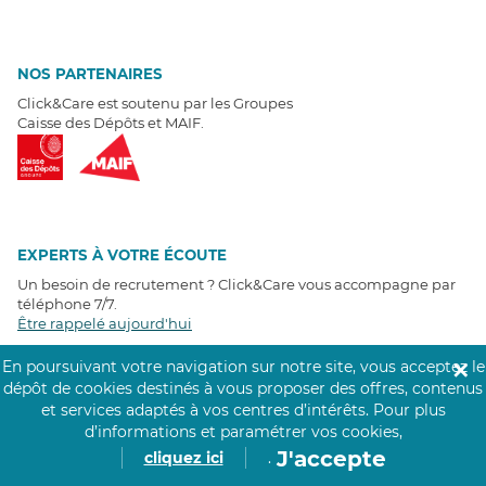
NOS PARTENAIRES
Click&Care est soutenu par les Groupes
Caisse des Dépôts et MAIF.
EXPERTS À VOTRE ÉCOUTE
Un besoin de recrutement ? Click&Care vous accompagne par
téléphone 7/7
.
Être rappelé aujourd'hui
En poursuivant votre navigation sur notre site, vous acceptez le
✕
T
É
MOIGNAGES CLIENTS
dépôt de cookies destinés à vous proposer des offres, contenus
et services adaptés à vos centres d’intérêts.
Pour plus
d’informations et paramétrer vos cookies,
4,6
/5
Avis clients
récoltés sur
J'accepte
cliquez ici
.
Google