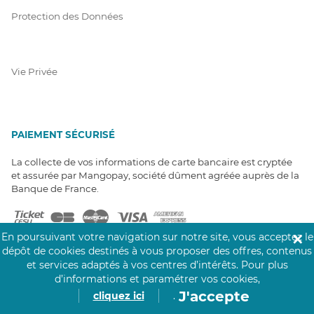
Protection des Données
Vie Privée
PAIEMENT SÉCURISÉ
La collecte de vos informations de carte bancaire est cryptée
et assurée par Mangopay, société dûment agréée auprès de la
Banque de France.
En poursuivant votre navigation sur notre site, vous acceptez le
✕
dépôt de cookies destinés à vous proposer des offres, contenus
et services adaptés à vos centres d’intérêts.
Pour plus
d’informations et paramétrer vos cookies,
NOS PARTENAIRES
J'accepte
cliquez ici
.
Click&Care est soutenu par les Groupes