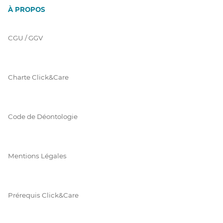
À PROPOS
CGU / GGV
Charte Click&Care
Code de Déontologie
Mentions Légales
Prérequis Click&Care