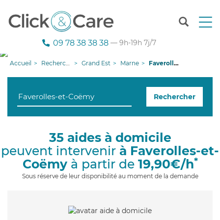
T
o
g
09 78 38 38 38
— 9h-19h 7j/7
g
l
Accueil
Recherche aide à domicile
Grand Est
Marne
Faverolles-et-Coëmy
e
n
a
Rechercher
v
i
g
a
35 aides à domicile
t
peuvent intervenir
à Faverolles-et-
i
o
*
Coëmy
à partir de
19,90€/h
n
Sous réserve de leur disponibilité au moment de la demande