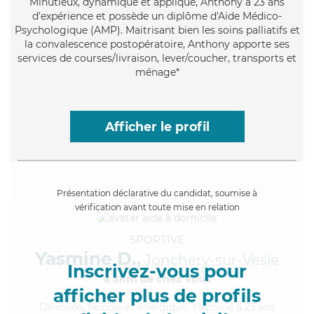
Minutieux
, dynamique et appliqué, Anthony a 23 ans
d'expérience et possède un diplôme d'Aide Médico-
Psychologique (AMP). Maitrisant bien les soins palliatifs et
la convalescence postopératoire, Anthony apporte ses
services de courses/livraison, lever/coucher, transports et
ménage*
Afficher le profil
Présentation déclarative du candidat, soumise à
vérification avant toute mise en relation
SPORTIVE
Yasmine D.,
Jonchery-sur-Vesle
Inscrivez-vous pour
à 5km de chez Vous
afficher plus de profils
Dévouée
, flexible et énergique, Yasmine a 23 ans