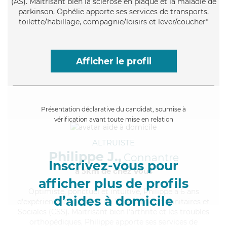
(AS). Maitrisant bien la sclérose en plaque et la maladie de
parkinson, Ophélie apporte ses services de transports,
toilette/habillage, compagnie/loisirs et lever/coucher*
Afficher le profil
Présentation déclarative du candidat, soumise à
vérification avant toute mise en relation
ALTRUISTE
Philippe J.,
Connantre
Inscrivez-vous pour
à 5km de chez Vous
afficher plus de profils
Optimiste
, ponctuel et intuitive, Philippe a 6 ans
d’aides à domicile
d'expérience et possède un BEP Carrières Sanitaires et
Sociales (CSS). Maitrisant bien l'arthrite et les troubles
orthopédiques, Philippe apporte ses services de