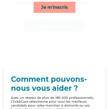
lever/coucher, ménage, compagnie/loisirs et
Je m'inscris
surveillance de nuit*
Afficher le profil
Comment pouvons-
nous vous aider ?
Avec un réseau de plus de 180 000 professionnels,
Click&Care sélectionne pour vous les meilleurs
candidats pour votre maintien à domicile ou vos