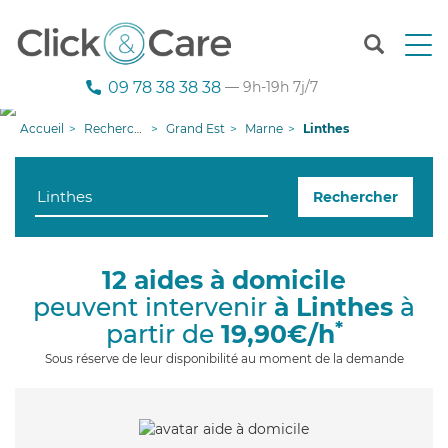
T
o
g
09 78 38 38 38
— 9h-19h 7j/7
g
l
Accueil
Recherche aide à domicile
Grand Est
Marne
Linthes
e
n
a
Rechercher
v
i
g
a
12 aides à domicile
t
peuvent intervenir
à Linthes
à
i
o
*
partir de
19,90€/h
n
Sous réserve de leur disponibilité au moment de la demande