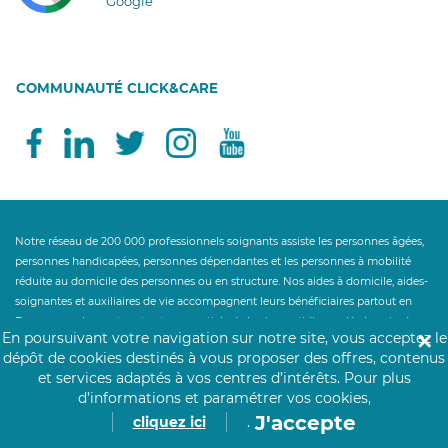
Google
COMMUNAUTÉ CLICK&CARE
Notre réseau de 200 000 professionnels soignants assiste les personnes âgées,
personnes handicapées, personnes dépendantes et les personnes à mobilité
réduite au domicile des personnes ou en structure. Nos aides à domicile, aides-
soignantes et auxiliaires de vie accompagnent leurs bénéficiaires partout en
France pour les gestes et actes essentiels de la vie quotidienne. Un besoin de
En poursuivant votre navigation sur notre site, vous acceptez le
✕
maintien à domicile ? Nos auxiliaires de vie proposent leurs services d'aide à la
dépôt de cookies destinés à vous proposer des offres, contenus
personne : maintien du lien social, aide au lever, aide au coucher, aide
et services adaptés à vos centres d’intérêts.
Pour plus
ménagère, aide à la toilette, aide à l'habillage, préparation des repas, aide à la
d’informations et paramétrer vos cookies,
prise des repas, garde de jour et garde de nuit à la personne aidée. Notre service
J'accepte
cliquez ici
.
d'aide à la personne accompagne le maintien à domicile et le retour à domicile
après hospitalisation. Click&Care ouvre droit à des aides financières telles que