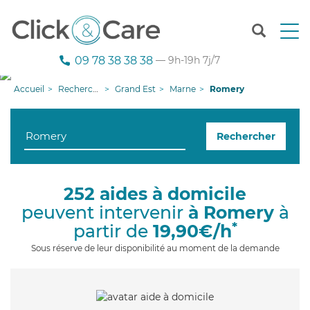
T
o
g
09 78 38 38 38
— 9h-19h 7j/7
g
l
Accueil
Recherche aide à domicile
Grand Est
Marne
Romery
e
n
a
Rechercher
v
i
g
a
252 aides à domicile
t
peuvent intervenir
à Romery
à
i
o
*
partir de
19,90€/h
n
Sous réserve de leur disponibilité au moment de la demande