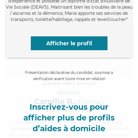
d'expérience et possède un diplôme d'État d'Auxiliaire de
Vie Sociale (DEAVS). Maitrisant bien les troubles de la peau
/ escarres et la démence, Marie apporte ses services de
transports, toilette/habillage, rappels et lever/coucher*
Afficher le profil
Présentation déclarative du candidat, soumise à
vérification avant toute mise en relation
SÉRIEUSE
Camille R.,
Épernay
Inscrivez-vous pour
à 5km de chez Vous
afficher plus de profils
Coopérative
, humaine et dévouée, Camille a 6 ans
d’aides à domicile
d'expérience et possède un BEP Carrières Sanitaires et
Sociales (CSS). Maitrisant bien la bronchopneumopathie