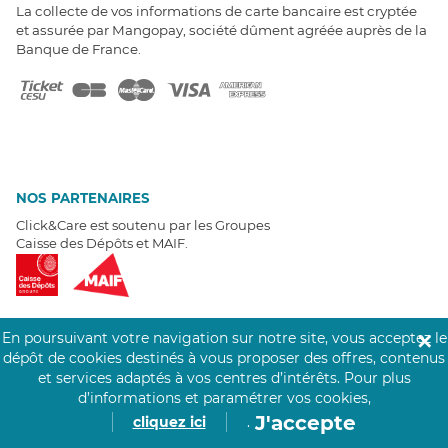
La collecte de vos informations de carte bancaire est cryptée
et assurée par Mangopay, société dûment agréée auprès de la
Banque de France.
NOS PARTENAIRES
Click&Care est soutenu par les Groupes
Caisse des Dépôts et MAIF.
En poursuivant votre navigation sur notre site, vous acceptez le
✕
dépôt de cookies destinés à vous proposer des offres, contenus
EXPERTS À VOTRE ÉCOUTE
et services adaptés à vos centres d’intérêts.
Pour plus
Un besoin de recrutement ? Click&Care vous accompagne par
d’informations et paramétrer vos cookies,
téléphone 7/7
.
J'accepte
cliquez ici
.
Être rappelé aujourd'hui