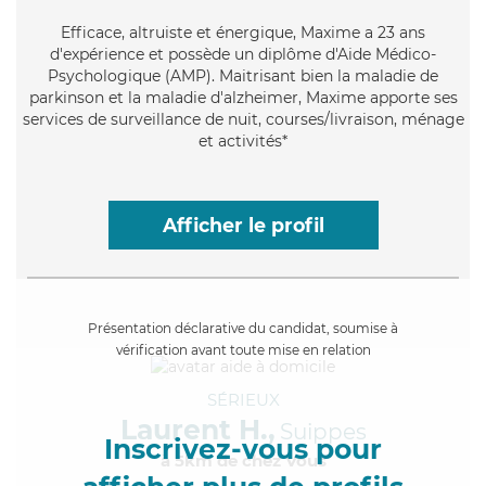
Efficace
, altruiste et énergique, Maxime a 23 ans
d'expérience et possède un diplôme d'Aide Médico-
Psychologique (AMP). Maitrisant bien la maladie de
parkinson et la maladie d'alzheimer, Maxime apporte ses
services de surveillance de nuit, courses/livraison, ménage
et activités*
Afficher le profil
Présentation déclarative du candidat, soumise à
vérification avant toute mise en relation
SÉRIEUX
Laurent H.,
Suippes
Inscrivez-vous pour
à 5km de chez Vous