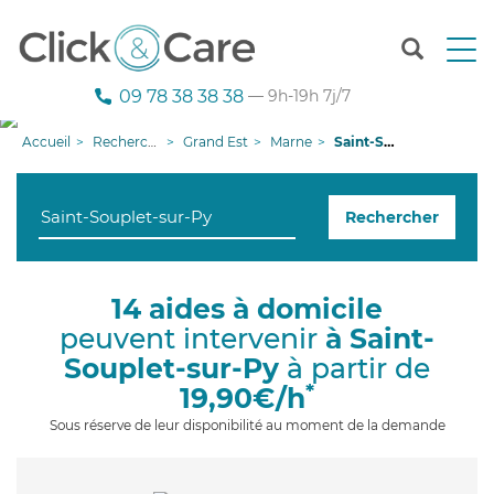
T
o
g
09 78 38 38 38
— 9h-19h 7j/7
g
l
Accueil
Recherche aide à domicile
Grand Est
Marne
Saint-Souplet-sur-Py
e
n
a
Rechercher
v
i
g
a
14 aides à domicile
t
peuvent intervenir
à Saint-
i
o
Souplet-sur-Py
à partir de
n
*
19,90€/h
Sous réserve de leur disponibilité au moment de la demande