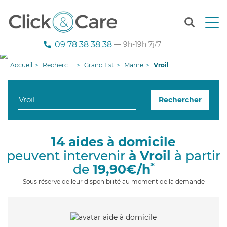
T
o
g
09 78 38 38 38
— 9h-19h 7j/7
g
l
Accueil
Recherche aide à domicile
Grand Est
Marne
Vroil
e
n
a
Rechercher
v
i
g
a
14 aides à domicile
t
peuvent intervenir
à Vroil
à partir
i
o
*
de
19,90€/h
n
Sous réserve de leur disponibilité au moment de la demande