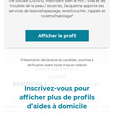
Vie Sociale (DEAVS). Maitrisant bien le HIV / Sida et les
troubles de la peau / escarres, Jacqueline apporte ses
services de lessive/repassage, lever/coucher, rappels et
toilette/habillage*
Afficher le profil
Présentation déclarative du candidat, soumise à
vérification avant toute mise en relation
JOYEUSE
Mathilde I.,
Revigny-sur-Ornain
Inscrivez-vous pour
à 5km de chez Vous
afficher plus de profils
Altruiste
, chaleureuse et fiable, Mathilde a 18 ans
d’aides à domicile
d'expérience et possède un diplôme d'Etat d'infirmier (DEI).
Maitrisant bien la maladie de parkinson et les troubles de la