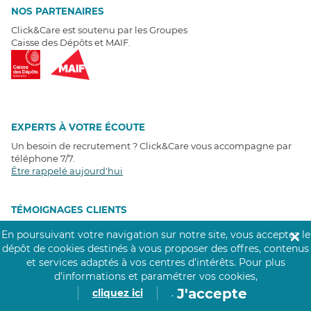
NOS PARTENAIRES
Click&Care est soutenu par les Groupes
Caisse des Dépôts et MAIF.
EXPERTS À VOTRE ÉCOUTE
Un besoin de recrutement ? Click&Care vous accompagne par
téléphone 7/7
.
Être rappelé aujourd'hui
T
É
MOIGNAGES CLIENTS
En poursuivant votre navigation sur notre site, vous acceptez le
✕
4,6
/5
dépôt de cookies destinés à vous proposer des offres, contenus
Avis clients
récoltés sur
et services adaptés à vos centres d’intérêts.
Pour plus
Google
d’informations et paramétrer vos cookies,
J'accepte
cliquez ici
.