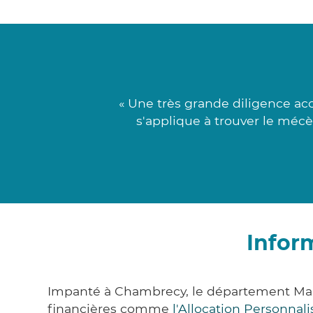
« Une très grande diligence a
s'applique à trouver le mécè
Infor
Impanté à Chambrecy, le département Mar
financières comme
l'Allocation Personna