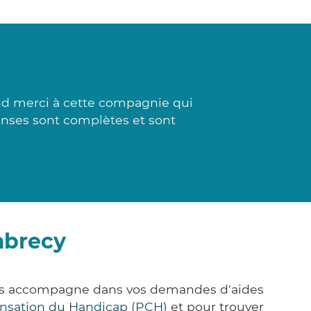
nd merci à cette compagnie qui
ponses sont complètes et sont
mbrecy
ous accompagne dans vos demandes d'aides
nsation du Handicap (PCH)
et pour trouver