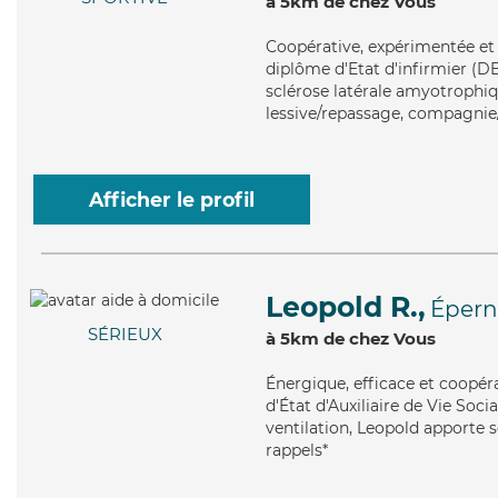
à 5km de chez Vous
Coopérative
, expérimentée et
diplôme d'Etat d'infirmier (DE
sclérose latérale amyotrophiqu
lessive/repassage, compagnie/l
Afficher le profil
Leopold R.,
Épern
SÉRIEUX
à 5km de chez Vous
Énergique
, efficace et coopé
d'État d'Auxiliaire de Vie Soc
ventilation, Leopold apporte se
rappels*