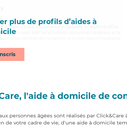
ay
r plus de profils d’aides à
ive, Aurélie a 6 ans d'expérience et possède un diplôme d'État
cile
AVS). Maitrisant bien les accidents vasculaires cérébraux et la
pporte ses services de transports, activités, lessive/repassage
nscris
Care, l'aide à domicile de co
 aux personnes âgées sont réalisés par Click&Care
 de votre cadre de vie, d'une aide à domicile tem