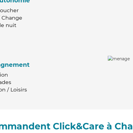
'autonomie
Coucher
 / Change
e nuit
agnement
ion
ades
n / Loisirs
commandent Click&Care à Ch