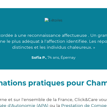
ccordée à une reconnaissance affectueuse . Un gra
ne le plus adéquat à l'affection identifiée. Les ré
distinctes et les individus chaleureux. »
Sofia P.
, 74 ans, Épernay
mations pratiques pour Cha
ne et sur l'ensemble de la France, Click&Care v
lisée d'Autonomie (APA)
ou la
Prestation de Compe