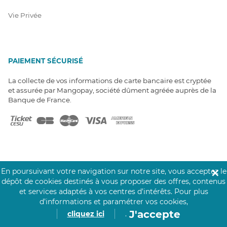
Vie Privée
PAIEMENT SÉCURISÉ
La collecte de vos informations de carte bancaire est cryptée
et assurée par Mangopay, société dûment agréée auprès de la
Banque de France.
En poursuivant votre navigation sur notre site, vous acceptez le
✕
NOS PARTENAIRES
dépôt de cookies destinés à vous proposer des offres, contenus
Click&Care est soutenu par les Groupes
et services adaptés à vos centres d’intérêts.
Pour plus
Caisse des Dépôts et MAIF.
d’informations et paramétrer vos cookies,
J'accepte
cliquez ici
.