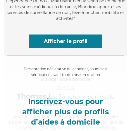
Dépendance (ADVD). Maitrisant bien la sclérose en plaque
et les soins médicaux à domicile, Blandine apporte ses
services de surveillance de nuit, lever/coucher, mobilité et
activités*
Afficher le profil
Présentation déclarative du candidat, soumise à
vérification avant toute mise en relation
JOYEUX
Thomas L.,
Jonchery-sur-Vesle
Inscrivez-vous pour
à 5km de chez Vous
afficher plus de profils
Soigneux
, généreux et expérimenté, Thomas a 4 ans
d’aides à domicile
d'expérience et possède un diplôme d'État d'Auxiliaire de
Vie Sociale (DEAVS). Maitrisant bien la maladie de