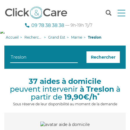
T
o
g
09 78 38 38 38
— 9h-19h 7j/7
g
l
Accueil
Recherche aide à domicile
Grand Est
Marne
Treslon
e
n
a
Rechercher
v
i
g
a
37 aides à domicile
t
peuvent intervenir
à Treslon
à
i
o
*
partir de
19,90€/h
n
Sous réserve de leur disponibilité au moment de la demande